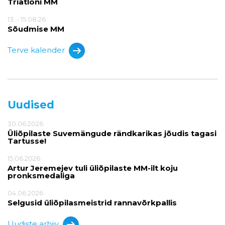
Triatloni MM
13. - 15.08.26
Sõudmise MM
Terve kalender
Uudised
30.06.2026
Üliõpilaste Suvemängude rändkarikas jõudis tagasi
Tartusse!
15.06.2026
Artur Jeremejev tuli üliõpilaste MM-ilt koju
pronksmedaliga
04.06.2026
Selgusid üliõpilasmeistrid rannavõrkpallis
Uudiste arhiiv