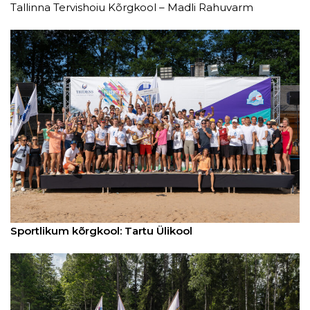
Tallinna Tervishoiu Kõrgkool – Madli Rahuvarm
Sportlikum kõrgkool: Tartu Ülikool