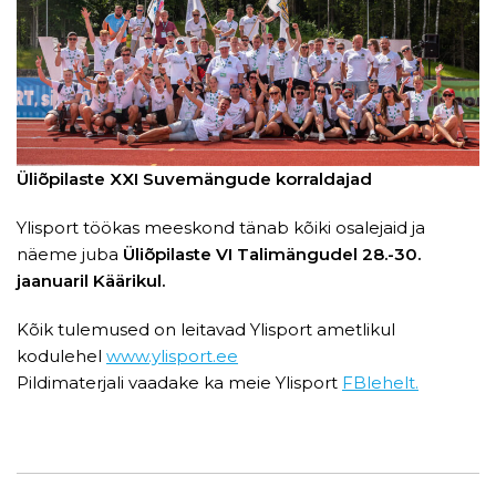
Üliõpilaste XXI Suvemängude korraldajad
Ylisport töökas meeskond tänab kõiki osalejaid ja
näeme juba
Üliõpilaste VI Talimängudel 28.-30.
jaanuaril Käärikul.
Kõik tulemused on leitavad Ylisport ametlikul
kodulehel
www.ylisport.ee
Pildimaterjali vaadake ka meie Ylisport
FBlehelt.