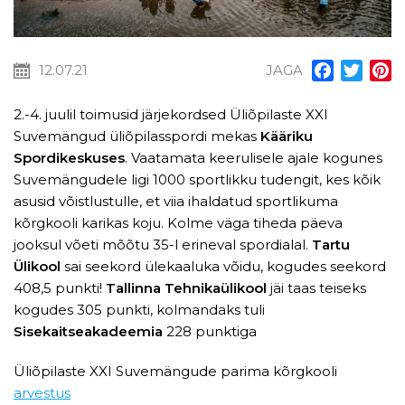
12.07.21
JAGA
Facebook
Twitt
P
2.-4. juulil toimusid järjekordsed Üliõpilaste XXI
Suvemängud üliõpilasspordi mekas
Kääriku
Spordikeskuses
. Vaatamata keerulisele ajale kogunes
Suvemängudele ligi 1000 sportlikku tudengit, kes kõik
asusid võistlustulle, et viia ihaldatud sportlikuma
kõrgkooli karikas koju. Kolme väga tiheda päeva
jooksul võeti mõõtu 35-l erineval spordialal.
Tartu
Ülikool
sai seekord ülekaaluka võidu, kogudes seekord
408,5 punkti!
Tallinna Tehnikaülikool
jäi taas teiseks
kogudes 305 punkti, kolmandaks tuli
Sisekaitseakadeemia
228 punktiga
Üliõpilaste XXI Suvemängude parima kõrgkooli
arvestus