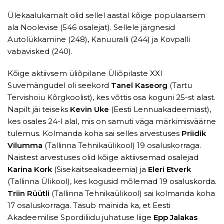
Ülekaalukamalt olid sellel aastal kõige populaarsem
ala Noolevise (546 osalejat). Sellele järgnesid
Autolükkamine (248), Kanuuralli (244) ja Kovpalli
vabavisked (240).
Kõige aktiivsem üliõpilane Üliõpilaste XXI
Suvemängudel oli seekord
Tanel Kaseorg
(Tartu
Tervishoiu Kõrgkoolist), kes võttis osa koguni 25-st alast.
Napilt jäi teiseks
Kevin Uke
(Eesti Lennuakadeemiast),
kes osales 24-l alal, mis on samuti väga märkimisväärne
tulemus. Kolmanda koha sai selles arvestuses
Priidik
Vilumma
(Tallinna Tehnikaülikool) 19 osaluskorraga.
Naistest arvestuses olid kõige aktiivsemad osalejad
Karina Kork
(Sisekaitseakadeemia) ja
Eleri Etverk
(Tallinna Ülikool), kes kogusid mõlemad 19 osaluskorda.
Triin Rüütli
(Tallinna Tehnikaülikool) sai kolmanda koha
17 osaluskorraga. Tasub mainida ka, et Eesti
Akadeemilise Spordiliidu juhatuse liige
Epp Jalakas