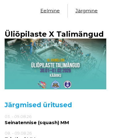
Eelmine
Järgmine
Üliõpilaste X Talimängud
Järgmised üritused
03. - 09.08.26
Seinatennise (squash) MM
08. - 09.08.26