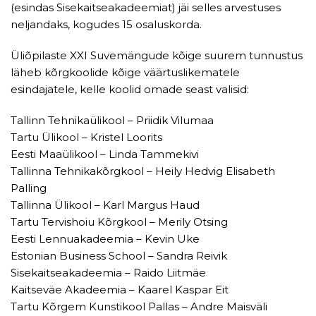
(esindas Sisekaitseakadeemiat) jäi selles arvestuses
neljandaks, kogudes 15 osaluskorda.
Üliõpilaste XXI Suvemängude kõige suurem tunnustus
läheb kõrgkoolide kõige väärtuslikematele
esindajatele, kelle koolid omade seast valisid:
Tallinn Tehnikaülikool – Priidik Vilumaa
Tartu Ülikool – Kristel Loorits
Eesti Maaülikool – Linda Tammekivi
Tallinna Tehnikakõrgkool – Heily Hedvig Elisabeth
Palling
Tallinna Ülikool – Karl Margus Haud
Tartu Tervishoiu Kõrgkool – Merily Otsing
Eesti Lennuakadeemia – Kevin Uke
Estonian Business School – Sandra Reivik
Sisekaitseakadeemia – Raido Liitmäe
Kaitseväe Akadeemia – Kaarel Kaspar Eit
Tartu Kõrgem Kunstikool Pallas – Andre Maisväli