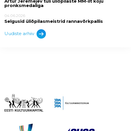
Artur Jeremejev tuli üliõpilaste MM-ilt koju
pronksmedaliga
04.06.2026
Selgusid üliõpilasmeistrid rannavõrkpallis
Uudiste arhiiv