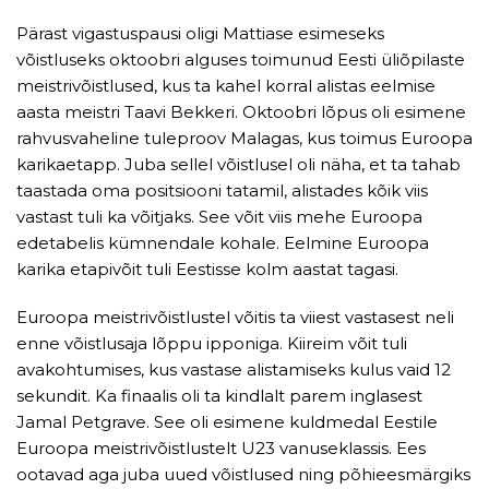
Pärast vigastuspausi oligi Mattiase esimeseks
võistluseks oktoobri alguses toimunud Eesti üliõpilaste
meistrivõistlused, kus ta kahel korral alistas eelmise
aasta meistri Taavi Bekkeri. Oktoobri lõpus oli esimene
rahvusvaheline tuleproov Malagas, kus toimus Euroopa
karikaetapp. Juba sellel võistlusel oli näha, et ta tahab
taastada oma positsiooni tatamil, alistades kõik viis
vastast tuli ka võitjaks. See võit viis mehe Euroopa
edetabelis kümnendale kohale. Eelmine Euroopa
karika etapivõit tuli Eestisse kolm aastat tagasi.
Euroopa meistrivõistlustel võitis ta viiest vastasest neli
enne võistlusaja lõppu ipponiga. Kiireim võit tuli
avakohtumises, kus vastase alistamiseks kulus vaid 12
sekundit. Ka finaalis oli ta kindlalt parem inglasest
Jamal Petgrave. See oli esimene kuldmedal Eestile
Euroopa meistrivõistlustelt U23 vanuseklassis. Ees
ootavad aga juba uued võistlused ning põhieesmärgiks