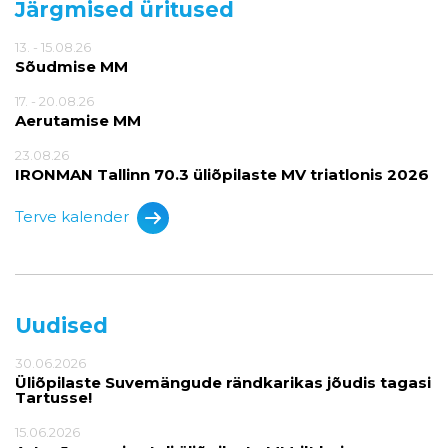
Järgmised üritused
13. - 15.08.26
Sõudmise MM
17. - 20.08.26
Aerutamise MM
23.08.26
IRONMAN Tallinn 70.3 üliõpilaste MV triatlonis 2026
Terve kalender
Uudised
30.06.2026
Üliõpilaste Suvemängude rändkarikas jõudis tagasi
Tartusse!
15.06.2026