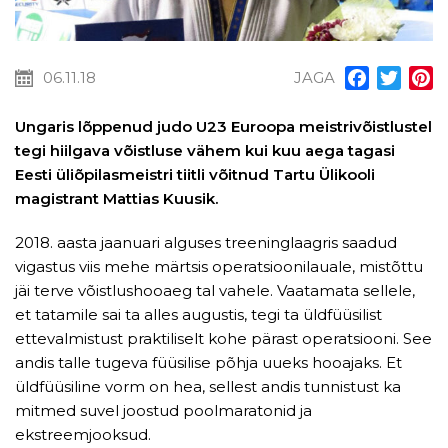
06.11.18
JAGA
Facebook
Twitt
P
Ungaris lõppenud judo U23 Euroopa meistrivõistlustel
tegi hiilgava võistluse vähem kui kuu aega tagasi
Eesti üliõpilasmeistri tiitli võitnud Tartu Ülikooli
magistrant Mattias Kuusik.
2018. aasta jaanuari alguses treeninglaagris saadud
vigastus viis mehe märtsis operatsioonilauale, mistõttu
jäi terve võistlushooaeg tal vahele. Vaatamata sellele,
et tatamile sai ta alles augustis, tegi ta üldfüüsilist
ettevalmistust praktiliselt kohe pärast operatsiooni. See
andis talle tugeva füüsilise põhja uueks hooajaks. Et
üldfüüsiline vorm on hea, sellest andis tunnistust ka
mitmed suvel joostud poolmaratonid ja
ekstreemjooksud.