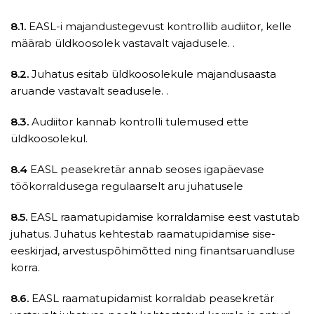
8.1.
EASL-i majandustegevust kontrollib audiitor, kelle
määrab üldkoosolek vastavalt vajadusele. .
8.2.
Juhatus esitab üldkoosolekule majandusaasta
aruande vastavalt seadusele. .
8.3.
Audiitor kannab kontrolli tulemused ette
üldkoosolekul.
8.4
EASL peasekretär annab seoses igapäevase
töökorraldusega regulaarselt aru juhatusele
8.5.
EASL raamatupidamise korraldamise eest vastutab
juhatus. Juhatus kehtestab raamatupidamise sise-
eeskirjad, arvestuspõhimõtted ning finantsaruandluse
korra.
8.6.
EASL raamatupidamist korraldab peasekretär