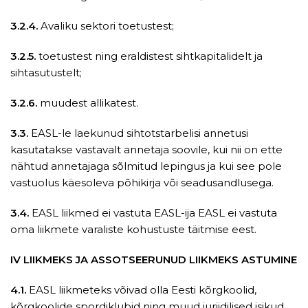
3.2.4.
Avaliku sektori toetustest;
3.2.5.
toetustest ning eraldistest sihtkapitalidelt ja
sihtasutustelt;
3.2.6.
muudest allikatest.
3.3.
EASL-le laekunud sihtotstarbelisi annetusi
kasutatakse vastavalt annetaja soovile, kui nii on ette
nähtud annetajaga sõlmitud lepingus ja kui see pole
vastuolus käesoleva põhikirja või seadusandlusega.
3.4.
EASL liikmed ei vastuta EASL-ija EASL ei vastuta
oma liikmete varaliste kohustuste täitmise eest.
IV LIIKMEKS JA ASSOTSEERUNUD LIIKMEKS ASTUMINE
4.1.
EASL liikmeteks võivad olla Eesti kõrgkoolid,
kõrgkoolide spordiklubid ning muud juriidilised isikud,