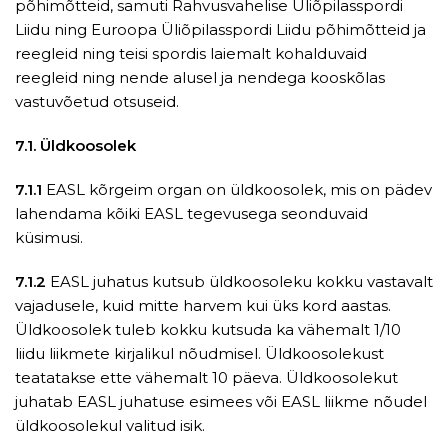
põhimõtteid, samuti Rahvusvahelise Üliõpilasspordi
Liidu ning Euroopa Üliõpilasspordi Liidu põhimõtteid ja
reegleid ning teisi spordis laiemalt kohalduvaid
reegleid ning nende alusel ja nendega kooskõlas
vastuvõetud otsuseid.
7.1.
Üldkoosolek
7.1.1
EASL kõrgeim organ on üldkoosolek, mis on pädev
lahendama kõiki EASL tegevusega seonduvaid
küsimusi.
7.1.2
EASL juhatus kutsub üldkoosoleku kokku vastavalt
vajadusele, kuid mitte harvem kui üks kord aastas.
Üldkoosolek tuleb kokku kutsuda ka vähemalt 1/10
liidu liikmete kirjalikul nõudmisel. Üldkoosolekust
teatatakse ette vähemalt 10 päeva. Üldkoosolekut
juhatab EASL juhatuse esimees või EASL liikme nõudel
üldkoosolekul valitud isik.