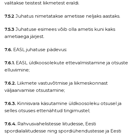
valitakse teistest liikmetest eraldi.
7.5.2
Juhatus nimetatakse ametisse neljaks aastaks.
7.5.3
Juhatuse esimees võib olla ametis kuni kaks
ametiaega järjest.
7.6.
EASL juhatuse pädevus:
7.6.1.
EASL üldkoosolekute ettevalmistamine ja otsuste
elluviimine;
7.6.2.
Liikmete vastuvõtmise ja liikmeskonnast
väljaarvamise otsustamine;
7.6.3.
Kinnisvara käsutamine üldkoosoleku otsusel ja
selles otsuses ettenähtud tingimustel;
7.6.4.
Rahvusvahelistesse liitudesse, Eesti
spordialaliitudesse ning spordiühendustesse ja Eesti