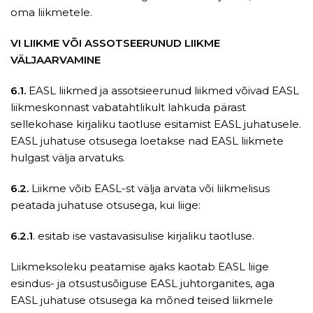
oma liikmetele.
VI LIIKME VÕI ASSOTSEERUNUD LIIKME
VÄLJAARVAMINE
6.1.
EASL liikmed ja assotsieerunud liikmed võivad EASL
liikmeskonnast vabatahtlikult lahkuda pärast
sellekohase kirjaliku taotluse esitamist EASL juhatusele.
EASL juhatuse otsusega loetakse nad EASL liikmete
hulgast välja arvatuks.
6.2.
Liikme võib EASL-st välja arvata või liikmelisus
peatada juhatuse otsusega, kui liige:
6.2.1
. esitab ise vastavasisulise kirjaliku taotluse.
Liikmeksoleku peatamise ajaks kaotab EASL liige
esindus- ja otsustusõiguse EASL juhtorganites, aga
EASL juhatuse otsusega ka mõned teised liikmele