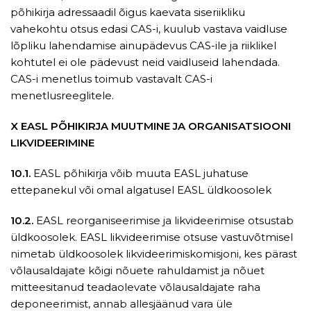
põhikirja adressaadil õigus kaevata siseriikliku
vahekohtu otsus edasi CAS-i, kuulub vastava vaidluse
lõpliku lahendamise ainupädevus CAS-ile ja riiklikel
kohtutel ei ole pädevust neid vaidluseid lahendada.
CAS-i menetlus toimub vastavalt CAS-i
menetlusreeglitele.
X EASL PÕHIKIRJA MUUTMINE JA ORGANISATSIOONI
LIKVIDEERIMINE
10.1.
EASL põhikirja võib muuta EASL juhatuse
ettepanekul või omal algatusel EASL üldkoosolek
10.2.
EASL reorganiseerimise ja likvideerimise otsustab
üldkoosolek. EASL likvideerimise otsuse vastuvõtmisel
nimetab üldkoosolek likvideerimiskomisjoni, kes pärast
võlausaldajate kõigi nõuete rahuldamist ja nõuet
mitteesitanud teadaolevate võlausaldajate raha
deponeerimist, annab allesjäänud vara üle