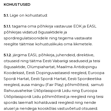
KOHUSTUSED
5.1.
Liige on kohustatud:
5.1.1.
tagama oma põhikirja vastavuse EOK ja EASL
põhikirjas viidatud õigusaktidele ja
spordiregulatsioonidele ning tegema vastavate
reeglite täitmise kohustuslikuks oma liikmetele.
5.1.2
. järgima EASL põhikirja, juhendeid, direktiive,
otsuseid ning täitma Eesti Vabariigi seaduseid ja teisi
õigusaktide, Olümpiahartat, Maailma Antidopingu
Koodeksist, Eesti Dopinguvastaseid reegleid, Euroopa
Spordi Hartat, Eesti Spordi Hartat, Eesti Spordieetika
reegleid, ausa mängu (Fair Play) põhimõtteid, samuti
Rahvusvahelise Üliõpilasspordi Liidu ning Euroopa
Üliõpilasspordi Liidu põhimõtteid ja reegleid ning teisi
spordis laiemalt kohalduvaid reegleid ning nende
alusel ja nendega kooskõlas vastuvõetud otsuseid.