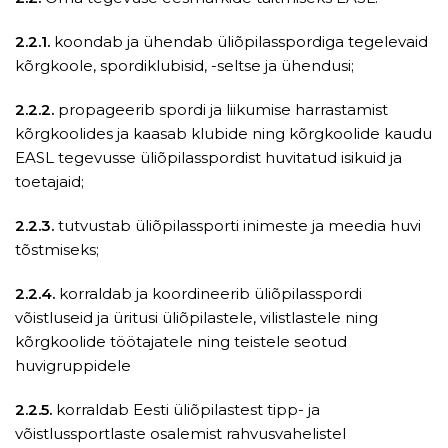
2.2.1.
koondab ja ühendab üliõpilasspordiga tegelevaid
kõrgkoole, spordiklubisid, -seltse ja ühendusi;
2.2.2.
propageerib spordi ja liikumise harrastamist
kõrgkoolides ja kaasab klubide ning kõrgkoolide kaudu
EASL tegevusse üliõpilasspordist huvitatud isikuid ja
toetajaid;
2.2.3.
tutvustab üliõpilassporti inimeste ja meedia huvi
tõstmiseks;
2.2.4.
korraldab ja koordineerib üliõpilasspordi
võistluseid ja üritusi üliõpilastele, vilistlastele ning
kõrgkoolide töötajatele ning teistele seotud
huvigruppidele
2.2.5.
korraldab Eesti üliõpilastest tipp- ja
võistlussportlaste osalemist rahvusvahelistel