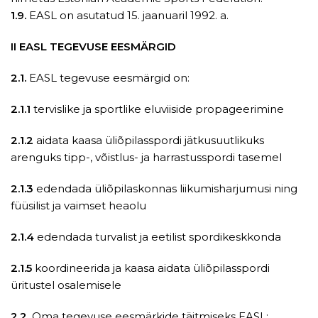
1.9.
EASL on asutatud 15. jaanuaril 1992. a.
II EASL TEGEVUSE EESMÄRGID
2.1.
EASL tegevuse eesmärgid on:
2.1.1
tervislike ja sportlike eluviiside propageerimine
2.1.2
aidata kaasa üliõpilasspordi jätkusuutlikuks
arenguks tipp-, võistlus- ja harrastusspordi tasemel
2.1.3
edendada üliõpilaskonnas liikumisharjumusi ning
füüsilist ja vaimset heaolu
2.1.4
edendada turvalist ja eetilist spordikeskkonda
2.1.5
koordineerida ja kaasa aidata üliõpilasspordi
üritustel osalemisele
2.2.
Oma tegevuse eesmärkide täitmiseks EASL: