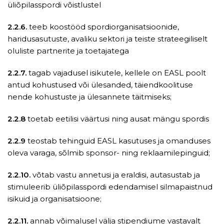
üliõpilasspordi võistlustel
2.2.6.
teeb koostööd spordiorganisatsioonide,
haridusasutuste, avaliku sektori ja teiste strateegiliselt
oluliste partnerite ja toetajatega
2.2.7.
tagab vajadusel isikutele, kellele on EASL poolt
antud kohustused või ülesanded, täiendkoolituse
nende kohustuste ja ülesannete täitmiseks;
2.2.8
toetab eetilisi väärtusi ning ausat mängu spordis
2.2.9
teostab tehinguid EASL kasutuses ja omanduses
oleva varaga, sõlmib sponsor- ning reklaamilepinguid;
2.2.10.
võtab vastu annetusi ja eraldisi, autasustab ja
stimuleerib üliõpilasspordi edendamisel silmapaistnud
isikuid ja organisatsioone;
2.2.11.
annab võimalusel välja stipendiume vastavalt