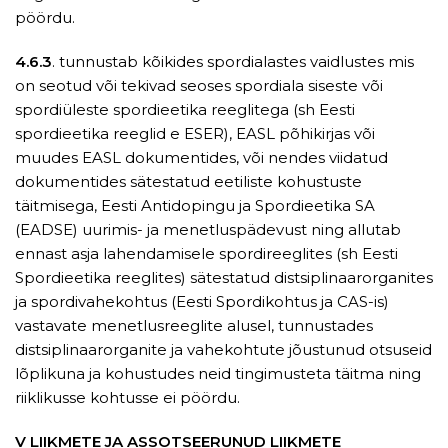
pöördu.
4.6.3
. tunnustab kõikides spordialastes vaidlustes mis
on seotud või tekivad seoses spordiala siseste või
spordiüleste spordieetika reeglitega (sh Eesti
spordieetika reeglid e ESER), EASL põhikirjas või
muudes EASL dokumentides, või nendes viidatud
dokumentides sätestatud eetiliste kohustuste
täitmisega, Eesti Antidopingu ja Spordieetika SA
(EADSE) uurimis- ja menetluspädevust ning allutab
ennast asja lahendamisele spordireeglites (sh Eesti
Spordieetika reeglites) sätestatud distsiplinaarorganites
ja spordivahekohtus (Eesti Spordikohtus ja CAS-is)
vastavate menetlusreeglite alusel, tunnustades
distsiplinaarorganite ja vahekohtute jõustunud otsuseid
lõplikuna ja kohustudes neid tingimusteta täitma ning
riiklikusse kohtusse ei pöördu.
V LIIKMETE JA ASSOTSEERUNUD LIIKMETE