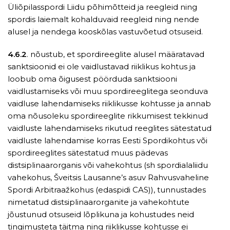
Üliõpilasspordi Liidu põhimõtteid ja reegleid ning
spordis laiemalt kohalduvaid reegleid ning nende
alusel ja nendega kooskõlas vastuvõetud otsuseid.
4.6.2
. nõustub, et spordireeglite alusel määratavad
sanktsioonid ei ole vaidlustavad riiklikus kohtus ja
loobub oma õigusest pöörduda sanktsiooni
vaidlustamiseks või muu spordireeglitega seonduva
vaidluse lahendamiseks riiklikusse kohtusse ja annab
oma nõusoleku spordireeglite rikkumisest tekkinud
vaidluste lahendamiseks rikutud reeglites sätestatud
vaidluste lahendamise korras Eesti Spordikohtus või
spordireeglites sätestatud muus pädevas
distsiplinaarorganis või vahekohtus (sh spordialaliidu
vahekohus, Šveitsis Lausanne’s asuv Rahvusvaheline
Spordi Arbitraažkohus (edaspidi CAS)), tunnustades
nimetatud distsiplinaarorganite ja vahekohtute
jõustunud otsuseid lõplikuna ja kohustudes neid
tingimusteta täitma ning riiklikusse kohtusse ei