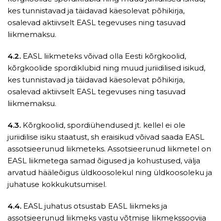
kes tunnistavad ja täidavad käesolevat põhikirja,
osalevad aktiivselt EASL tegevuses ning tasuvad
liikmemaksu.
4.2.
EASL liikmeteks võivad olla Eesti kõrgkoolid,
kõrgkoolide spordiklubid ning muud juriidilised isikud,
kes tunnistavad ja täidavad käesolevat põhikirja,
osalevad aktiivselt EASL tegevuses ning tasuvad
liikmemaksu.
4.3.
Kõrgkoolid, spordiühendused jt. kellel ei ole
juriidilise isiku staatust, sh eraisikud võivad saada EASL
assotsieerunud liikmeteks. Assotsieerunud liikmetel on
EASL liikmetega samad õigused ja kohustused, välja
arvatud hääleõigus üldkoosolekul ning üldkoosoleku ja
juhatuse kokkukutsumisel.
4.4.
EASL juhatus otsustab EASL liikmeks ja
assotsieerunud liikmeks vastu võtmise liikmekssoovija