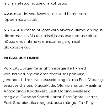
ja 5 nimetatud nõudeid ja kohustusi
6.2.8.
muudel seaduses sätestatud liikmelisuse
lõppemise alustel.
6.3.
EASL liikmete hulgast välja arvatud liikmel on õigus
liikmemaksu võla tasumisel ja vastava taotluse alusel
nõuda enda liikmeks ennistamist järgmisel
üldkoosolekul.
VII EASL JUHTIMINE
Kõik EASL organite ja juhtimisorganite liikmed
kohustuvad järgima oma tegevuses põhikirja,
juhendeid, direktiive, otsuseid ning täitma Eesti Vabariigi
seaduseid ja teisi õigusaktide, Olümpiahartat, Maailma
Antidopingu Koodeksist, Eesti Dopinguvastaseid
reegleid, Euroopa Spordi Hartat, Eesti Spordi Hartat,
Eesti Spordieetika reegleid, ausa mängu (Fair Play)