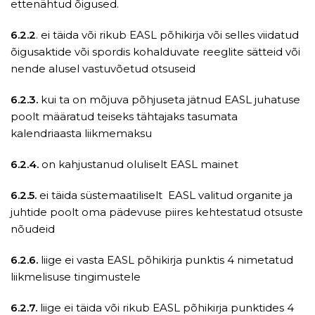
ettenähtud õigused.
6.2.2
. ei täida või rikub EASL põhikirja või selles viidatud
õigusaktide või spordis kohalduvate reeglite sätteid või
nende alusel vastuvõetud otsuseid
6.2.3.
kui ta on mõjuva põhjuseta jätnud EASL juhatuse
poolt määratud teiseks tähtajaks tasumata
kalendriaasta liikmemaksu
6.2.4.
on kahjustanud oluliselt EASL mainet
6.2.5.
ei täida süstemaatiliselt EASL valitud organite ja
juhtide poolt oma pädevuse piires kehtestatud otsuste
nõudeid
6.2.6.
liige ei vasta EASL põhikirja punktis 4 nimetatud
liikmelisuse tingimustele
6.2.7.
liige ei täida või rikub EASL põhikirja punktides 4