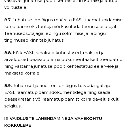
vastavalt juhatuse poolt kehtestatud korrale ja antud
volitustele.
8.7.
Juhatusel on õigus määrata EASL raamatupidamise
korraldamiseks töötaja või kasutada teenuseosutajat.
Teenuseosutajaga lepingu sõlmimise ja lepingu
tingimused kinnitab juhatus.
8.8.
Kõik EASL rahalised kohustused, maksed ja
arveldused peavad olema dokumentaalselt tõendatud
ning vastama juhatuse poolt kehtestatud eelarvele ja
maksete korrale.
8.9.
Juhatusel ja audiitoril on õigus tutvuda igal ajal
EASL raamatupidamisdokumentidega ning saada
peasekretärilt või raamatupidamist korraldavalt isikult
selgitusi.
IX VAIDLUSTE LAHENDAMINE JA VAHEKOHTU
KOKKULEPE