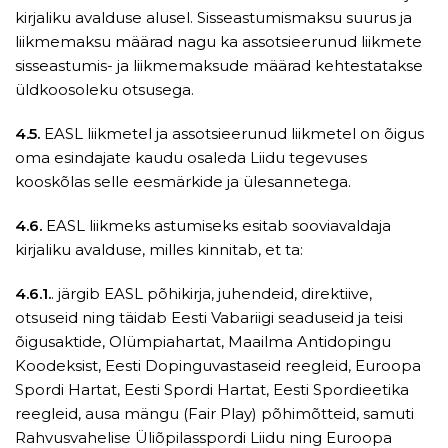
kirjaliku avalduse alusel. Sisseastumismaksu suurus ja
liikmemaksu määrad nagu ka assotsieerunud liikmete
sisseastumis- ja liikmemaksude määrad kehtestatakse
üldkoosoleku otsusega.
4.5.
EASL liikmetel ja assotsieerunud liikmetel on õigus
oma esindajate kaudu osaleda Liidu tegevuses
kooskõlas selle eesmärkide ja ülesannetega.
4.6.
EASL liikmeks astumiseks esitab sooviavaldaja
kirjaliku avalduse, milles kinnitab, et ta:
4.6.1.
. järgib EASL põhikirja, juhendeid, direktiive,
otsuseid ning täidab Eesti Vabariigi seaduseid ja teisi
õigusaktide, Olümpiahartat, Maailma Antidopingu
Koodeksist, Eesti Dopinguvastaseid reegleid, Euroopa
Spordi Hartat, Eesti Spordi Hartat, Eesti Spordieetika
reegleid, ausa mängu (Fair Play) põhimõtteid, samuti
Rahvusvahelise Üliõpilasspordi Liidu ning Euroopa