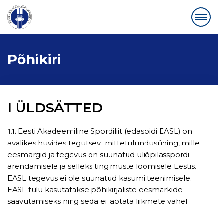
Põhikiri
I ÜLDSÄTTED
1.1.
Eesti Akadeemiline Spordiliit (edaspidi EASL) on
avalikes huvides tegutsev mittetulundusühing, mille
eesmärgid ja tegevus on suunatud üliõpilasspordi
arendamisele ja selleks tingimuste loomisele Eestis.
EASL tegevus ei ole suunatud kasumi teenimisele.
EASL tulu kasutatakse põhikirjaliste eesmärkide
saavutamiseks ning seda ei jaotata liikmete vahel