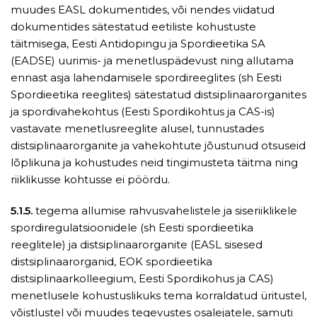
muudes EASL dokumentides, või nendes viidatud
dokumentides sätestatud eetiliste kohustuste
täitmisega, Eesti Antidopingu ja Spordieetika SA
(EADSE) uurimis- ja menetluspädevust ning allutama
ennast asja lahendamisele spordireeglites (sh Eesti
Spordieetika reeglites) sätestatud distsiplinaarorganites
ja spordivahekohtus (Eesti Spordikohtus ja CAS-is)
vastavate menetlusreeglite alusel, tunnustades
distsiplinaarorganite ja vahekohtute jõustunud otsuseid
lõplikuna ja kohustudes neid tingimusteta täitma ning
riiklikusse kohtusse ei pöördu.
5.1.5.
tegema allumise rahvusvahelistele ja siseriiklikele
spordiregulatsioonidele (sh Eesti spordieetika
reeglitele) ja distsiplinaarorganite (EASL sisesed
distsiplinaarorganid, EOK spordieetika
distsiplinaarkolleegium, Eesti Spordikohus ja CAS)
menetlusele kohustuslikuks tema korraldatud üritustel,
võistlustel või muudes tegevustes osalejatele, samuti