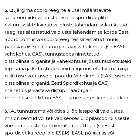
5.1.3.
järgima spordireeglite alusel määratavate
sanktsioonide vaidlustamisel ja spordireeglite
rikkumisest tekkinud vaidluste lahendamiseks rikutud
reeglites sätestatud vaidluste lahendamise korda Eesti
Spordikohtus või spordireeglites sätestatud muus
pädevas distsiplinaarorganis või vahekohtus (sh EASL
vahekohus, CAS), tunnustades nimetatud
distsiplinaarorganite ja vahekohtute jõustunud otsuseid
lõplikuna ja kohustudes neid tingimusteta täitma ning
riiklikusse kohtusse ei pöördu. Vahekohtu (EASL sisesed
distsiplinaarorganid, Eesti Spordikohus ja CAS)
menetlus ja vastava distsiplinaarorgani
menetlusreeglid, on EASL liikme suhtes kohustuslikud.
5.1.4..
tunnustama kõikides üliõpilasspordi vaidlustes,
mis on seotud või tekivad seoses üliõpilasspordi siseste
või spordiüleste spordieetika reeglitega (sh Eesti
spordieetika reeglid e ESER), EASL põhikirjas või