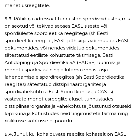
menetlusreeglitele.
9.3.
Põhikirja adressaat tunnustab spordivaidlustes, mis
on seotud või tekivad seoses EASL siseste või
spordiüleste spordieetika reeglitega (sh Eesti
spordieetika reeglid), EASL põhikirjas või muudes EASL
dokumentides, või nendes viidatud dokumentides
sätestatud eetiliste kohustuste täitmisega, Eesti
Antidopingu ja Spordieetika SA (EADSE) uurimis- ja
menetluspädevust ning allutama ennast asja
lahendamisele spordireeglites (sh Eesti Spordieetika
reeglites) sätestatud distsiplinaarorganites ja
spordivahekohtus (Eesti Spordikohtus ja CAS-is)
vastavate menetlusreeglite alusel, tunnustades
distsiplinaarorganite ja vahekohtute jõustunud otsuseid
lõplikuna ja kohustudes neid tingimusteta täitma ning
riiklikusse kohtusse ei pöördu.
9.4.
Juhul, kui kohalduvate reeglite kohaselt on EASL