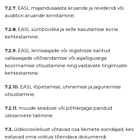
7.2.7.
EASL majandusaasta aruande ja revidendi või
audiitori aruande kinnitamine;
7.2.8.
EASL sümboolika ja selle kasutamise korra
kehtestamine;
7.2.9.
EASL kinnisasjade või registrisse kantud
vallasasjade võõrandamise või asjaõigusega
koormamise otsustamine ning vastavate tingimuste
kehtestamine;
7.2.10.
EASL lõpetamise, ühinemise ja jagunemise
otsustamine;
7.2.11.
muude seaduse või põhikirjaga pandud
ülesannete täitmine.
7.3.
üldkoosolekust võtavad osa liikmete esindajad, kes
esitavad oma volitusi tõendava dokumendi.