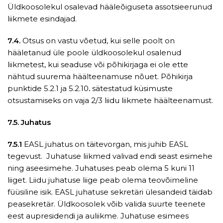
Üldkoosolekul osalevad hääleõiguseta assotsieerunud
liikmete esindajad.
7.4.
Otsus on vastu võetud, kui selle poolt on
hääletanud üle poole üldkoosolekul osalenud
liikmetest, kui seaduse või põhikirjaga ei ole ette
nähtud suurema häälteenamuse nõuet. Põhikirja
punktide 5.2.1 ja 5.2.10
.
sätestatud küsimuste
otsustamiseks on vaja 2/3 liidu liikmete häälteenamust.
7.5. Juhatus
7.5.1
EASL juhatus on täitevorgan, mis juhib EASL
tegevust. Juhatuse liikmed valivad endi seast esimehe
ning aseesimehe. Juhatuses peab olema 5 kuni 11
liiget. Liidu juhatuse liige peab olema teovõimeline
füüsiline isik. EASL juhatuse sekretäri ülesandeid täidab
peasekretär. Üldkoosolek võib valida suurte teenete
eest aupresidendi ja auliikme. Juhatuse esimees