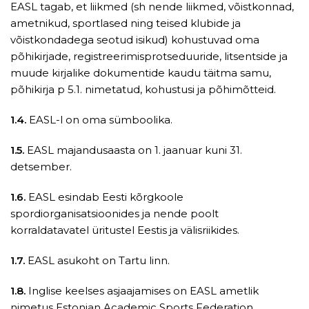
EASL tagab, et liikmed (sh nende liikmed, võistkonnad,
ametnikud, sportlased ning teised klubide ja
võistkondadega seotud isikud) kohustuvad oma
põhikirjade, registreerimisprotseduuride, litsentside ja
muude kirjalike dokumentide kaudu täitma samu,
põhikirja p 5.1. nimetatud, kohustusi ja põhimõtteid.
1.4.
EASL-l on oma sümboolika.
1.5.
EASL majandusaasta on 1. jaanuar kuni 31.
detsember.
1.6.
EASL esindab Eesti kõrgkoole
spordiorganisatsioonides ja nende poolt
korraldatavatel üritustel Eestis ja välisriikides.
1.7.
EASL asukoht on Tartu linn.
1.8.
Inglise keelses asjaajamises on EASL ametlik
nimetus Estonian Academic Sports Federation.