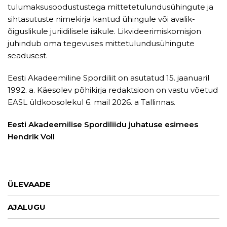
tulumaksusoodustustega mittetetulundusühingute ja
sihtasutuste nimekirja kantud ühingule või avalik-
õiguslikule juriidilisele isikule. Likvideerimiskomisjon
juhindub oma tegevuses mittetulundusühingute
seadusest.
Eesti Akadeemiline Spordiliit on asutatud 15. jaanuaril
1992. a. Käesolev põhikirja redaktsioon on vastu võetud
EASL üldkoosolekul 6. mail 2026. a Tallinnas.
Eesti Akadeemilise Spordiliidu juhatuse esimees
Hendrik Voll
ÜLEVAADE
AJALUGU