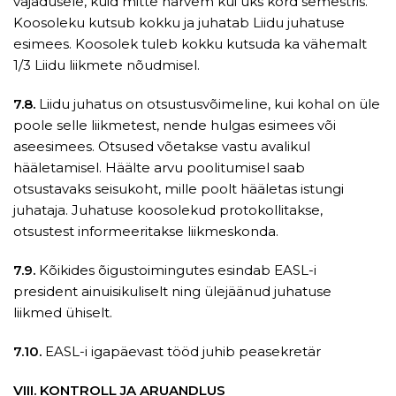
vajadusele, kuid mitte harvem kui üks kord semestris.
Koosoleku kutsub kokku ja juhatab Liidu juhatuse
esimees. Koosolek tuleb kokku kutsuda ka vähemalt
1/3 Liidu liikmete nõudmisel.
7.8.
Liidu juhatus on otsustusvõimeline, kui kohal on üle
poole selle liikmetest, nende hulgas esimees või
aseesimees. Otsused võetakse vastu avalikul
hääletamisel. Häälte arvu poolitumisel saab
otsustavaks seisukoht, mille poolt hääletas istungi
juhataja. Juhatuse koosolekud protokollitakse,
otsustest informeeritakse liikmeskonda.
7.9.
Kõikides õigustoimingutes esindab EASL-i
president ainuisikuliselt ning ülejäänud juhatuse
liikmed ühiselt.
7.10.
EASL-i igapäevast tööd juhib peasekretär
VIII. KONTROLL JA ARUANDLUS