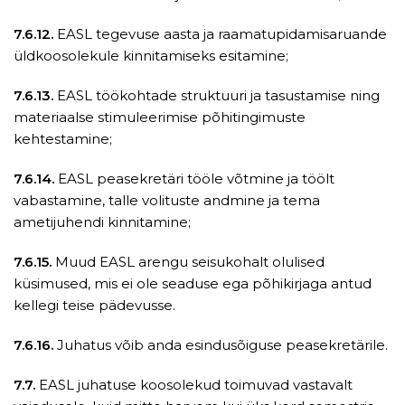
7.6.12.
EASL tegevuse aasta ja raamatupidamisaruande
üldkoosolekule kinnitamiseks esitamine;
7.6.13.
EASL töökohtade struktuuri ja tasustamise ning
materiaalse stimuleerimise põhitingimuste
kehtestamine;
7.6.14.
EASL peasekretäri tööle võtmine ja töölt
vabastamine, talle volituste andmine ja tema
ametijuhendi kinnitamine;
7.6.15.
Muud EASL arengu seisukohalt olulised
küsimused, mis ei ole seaduse ega põhikirjaga antud
kellegi teise pädevusse.
7.6.16.
Juhatus võib anda esindusõiguse peasekretärile.
7.7.
EASL juhatuse koosolekud toimuvad vastavalt