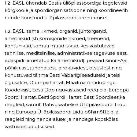
1.2.
EASL ühendab Eestis üliõpilasspordiga tegelevaid
kõrgkoole ja spordiorganisatsioone ning koordineerib
nende koostööd üliõpilasspordi arendamisel.
1.3.
EASL, tema liikmed, organid, juhtorganid,
ametnikud (sh komisjonide liikmed, treenerid,
kohtunikud, samuti muud isikud, kes vastutavad
tehnilise, meditsiinilise, administratiivse tegevuse eest,
edaspidi nimetatud ka ametnikud), peavad kinni EASL
põhikirjast, juhenditest, direktiividest, otsustest ning
kohustuvad täitma Eesti Vabariigi seaduseid ja teisi
õigusakte, Olümpiahartat, Maailma Antidopingu
Koodeksist, Eesti Dopinguvastaseid reegleid, Euroopa
Spordi Hartat, Eesti Spordi Hartat, Eesti Spordieetika
reegleid, samuti Rahvusvahelise Üliõpilasspordi Liidu
ning Euroopa Üliõpilasspordi Liidu põhimõtteid ja
reegleid ning nende alusel ja nendega kooskõlas
vastuvõetud otsuseid.