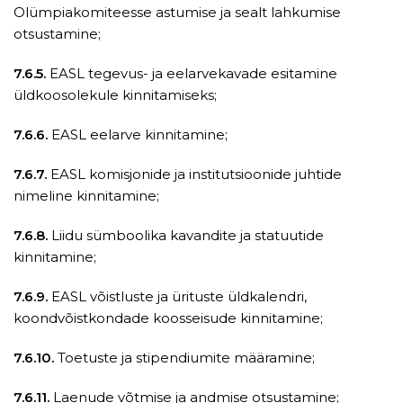
Olümpiakomiteesse astumise ja sealt lahkumise
otsustamine;
7.6.5.
EASL tegevus- ja eelarvekavade esitamine
üldkoosolekule kinnitamiseks;
7.6.6.
EASL eelarve kinnitamine;
7.6.7.
EASL komisjonide ja institutsioonide juhtide
nimeline kinnitamine;
7.6.8.
Liidu sümboolika kavandite ja statuutide
kinnitamine;
7.6.9.
EASL võistluste ja ürituste üldkalendri,
koondvõistkondade koosseisude kinnitamine;
7.6.10.
Toetuste ja stipendiumite määramine;
7.6.11.
Laenude võtmise ja andmise otsustamine;