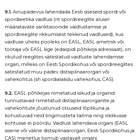
9.1.
Ainupädevus lahendada Eesti siseseid spordi või
spordieetika vaidlusi (nt spordireeglite alusel
määratavate sanktsioonide vaidlustamise ja
spordireeglite rikkumisest tekkinud vaidlused), kus
vaidluse üheks pooleks on EASL, EASL ametnik või
töötaja või EASL liige (edaspidi põhikirja adressaat), on
rikutud reeglites sätestatud vaidluste lahendamise
organ, milleks on Eesti Spordikohus või spordireeglites
sätestatud muu pädev distsiplinaarorgan või
vahekohtus (sh spordialaliidu vahekohus, CAS).
9.2.
EASL põhikirjas nimetatud isikud ja organid
tunnustavad nimetatud distsiplinaarorganite ja
vahekohtute jõustunud otsuseid lõplikuna ja
kohustuvad neid tingimusteta täitma ning riiklikusse
kohtusse ei pöördu. Vaidlust lahendava organi (EASL
sisene või väline distsiplinaarorgan, Eesti Spordikohus ja
CAS) menetlus toimub vastavalt organi