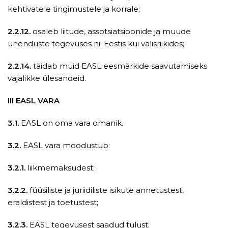
kehtivatele tingimustele ja korrale;
2.2.12.
osaleb liitude, assotsiatsioonide ja muude
ühenduste tegevuses nii Eestis kui välisriikides;
2.2.14.
täidab muid EASL eesmärkide saavutamiseks
vajalikke ülesandeid.
III EASL VARA
3.1.
EASL on oma vara omanik.
3.2.
EASL vara moodustub:
3.2.1.
liikmemaksudest;
3.2.2.
füüsiliste ja juriidiliste isikute annetustest,
eraldistest ja toetustest;
3.2.3.
EASL tegevusest saadud tulust;