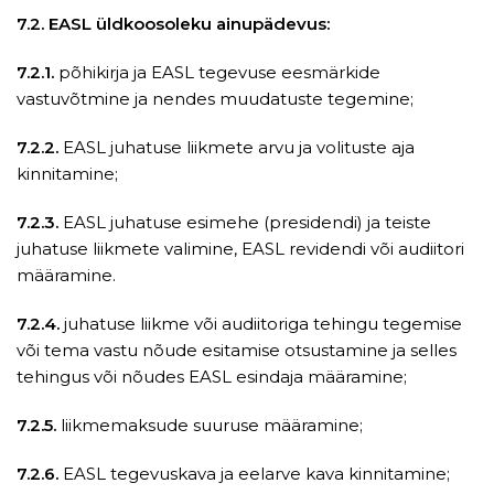
7.2. EASL üldkoosoleku ainupädevus:
7.2.1.
põhikirja ja EASL tegevuse eesmärkide
vastuvõtmine ja nendes muudatuste tegemine;
7.2.2.
EASL juhatuse liikmete arvu ja volituste aja
kinnitamine;
7.2.3.
EASL juhatuse esimehe (presidendi) ja teiste
juhatuse liikmete valimine, EASL revidendi või audiitori
määramine.
7.2.4.
juhatuse liikme või audiitoriga tehingu tegemise
või tema vastu nõude esitamise otsustamine ja selles
tehingus või nõudes EASL esindaja määramine;
7.2.5.
liikmemaksude suuruse määramine;
7.2.6.
EASL tegevuskava ja eelarve kava kinnitamine;