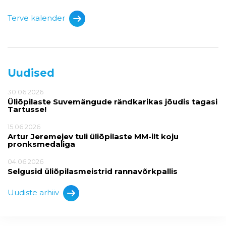
Terve kalender
Uudised
30.06.2026
Üliõpilaste Suvemängude rändkarikas jõudis tagasi
Tartusse!
15.06.2026
Artur Jeremejev tuli üliõpilaste MM-ilt koju
pronksmedaliga
04.06.2026
Selgusid üliõpilasmeistrid rannavõrkpallis
Uudiste arhiiv