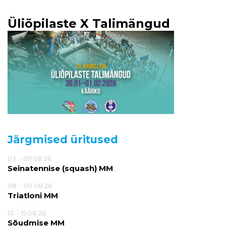
Üliõpilaste X Talimängud
Järgmised üritused
03. - 09.08.26
Seinatennise (squash) MM
08. - 09.08.26
Triatloni MM
13. - 15.08.26
Sõudmise MM