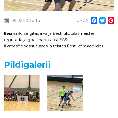
09.02.20
Tartu
JAGA
Facebook
Twitt
P
Eesmärk:
Selgitada välja Eesti üliõpilasmeister,
ergutada jalgpalliharrastust EASL
liikmesõppeasutustes ja teistes Eesti kõrgkoolides
Pildigalerii