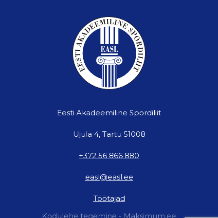
Eesti Akadeemiline Spordiliit
Ujula 4, Tartu 51008
+372 56 866 880
easl@easl.ee
Töötajad
Kodulehe tegemine - Maksimum.ee