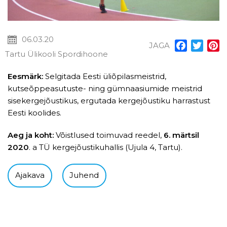
06.03.20
JAGA
Facebook
Twitt
P
Tartu Ülikooli Spordihoone
Eesmärk:
Selgitada Eesti üliõpilasmeistrid,
kutseõppeasutuste- ning gümnaasiumide meistrid
sisekergejõustikus, ergutada kergejõustiku harrastust
Eesti koolides.
Aeg ja koht:
Võistlused toimuvad reedel,
6. märtsil
2020
. a TÜ kergejõustikuhallis (Ujula 4, Tartu).
Ajakava
Juhend