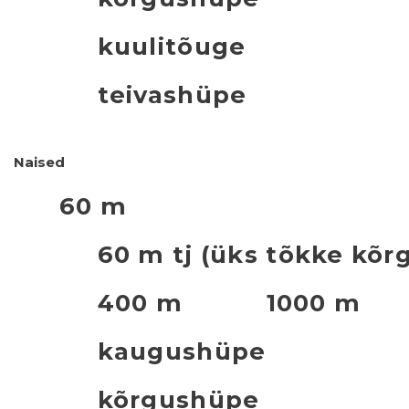
kuulitõuge
teivashüpe
Naised
60 m
60 m tj (üks tõkke kõr
400 m
1000 m
kaugushüpe
kõrgushüpe