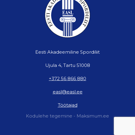
Eesti Akadeemiline Spordiliit
Ujula 4, Tartu 51008
+372 56 866 880
easl@easl.ee
Töötajad
Kodulehe tegemine - Maksimum.ee