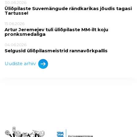
30.06.2026
Üliõpilaste Suvemängude rändkarikas jõudis tagasi
Tartusse!
15.06.2026
Artur Jeremejev tuli üliõpilaste MM-ilt koju
pronksmedaliga
04.06.2026
Selgusid üliõpilasmeistrid rannavõrkpallis
Uudiste arhiiv