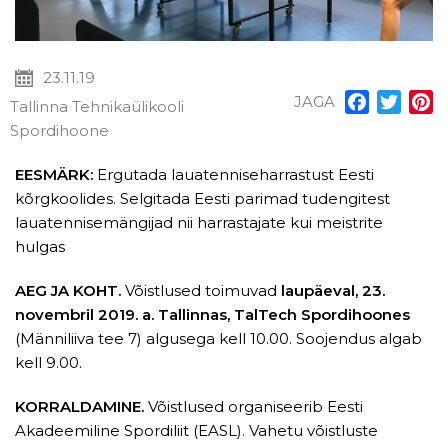
23.11.19
JAGA
Facebook
Twitt
P
Tallinna Tehnikaülikooli
Spordihoone
EESMÄRK:
Ergutada lauatennise­harrastust Eesti
kõrgkoolides. Selgitada Eesti parimad tudengitest
lauatennisemängijad nii harrastajate kui meistrite
hulgas
AEG JA KOHT.
Võistlused toimuvad
laupäeval, 23.
novembril 2019. a. Tallinnas, TalTech Spordihoones
(Männiliiva tee 7) algusega kell 10.00. Soojendus algab
kell 9.00.
KORRALDAMINE.
Võistlused organiseerib Eesti
Akadeemiline Spordiliit (EASL). Vahetu võistluste