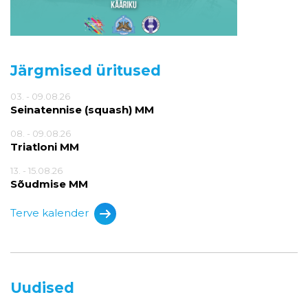
Järgmised üritused
03. - 09.08.26
Seinatennise (squash) MM
08. - 09.08.26
Triatloni MM
13. - 15.08.26
Sõudmise MM
Terve kalender
Uudised