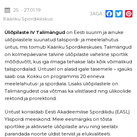
25. - 27.01.19
JAGA
Facebook
Twitt
P
Kääriku Spordikeskus
Üliõpilaste IV Talimängud
on Eesti suurim ja ainuke
üliõpilastele suunatud talispordi- ja meelelahutus
üritus, mis toimub Kääriku Spordikeskuses. Talimängud
on kolmepäevane talvine üliõpilaste vaheline sportlik
mõõduvõtt, kus iga ilmaga tehakse läbi kõik võimalikud
talispordialad. Üritusel on alasid igale tasemele – igaüks
saab osa. Kokku on programmis 20 erineva
meelelahutus- ja spordiala. Lisaks üliõpilastele on
Talimängudest osa võtmas ka vilistlased ning ülikoolide
rektorid ja prorektorid.
Üritust korraldab Eesti Akadeemilise Spordiliidu (EASL)
Ylispordi meeskond. Meie eesmärgiks on tõsta
sportlike ja aktiivsete üliõpilaste arvu ning seeläbi
parandada noorte üldist tervist ja elukvaliteeti.