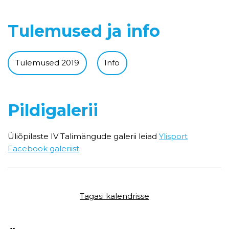
Tulemused ja info
Tulemused 2019
Info
Pildigalerii
Üliõpilaste IV Talimängude galerii leiad
Ylisport
Facebook galeriist
.
Tagasi kalendrisse