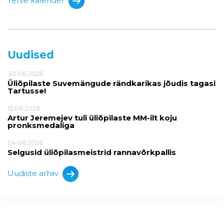
Terve kalender
Uudised
30.06.2026
Üliõpilaste Suvemängude rändkarikas jõudis tagasi
Tartusse!
15.06.2026
Artur Jeremejev tuli üliõpilaste MM-ilt koju
pronksmedaliga
04.06.2026
Selgusid üliõpilasmeistrid rannavõrkpallis
Uudiste arhiiv