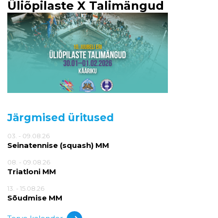
Üliõpilaste X Talimängud
Järgmised üritused
03. - 09.08.26
Seinatennise (squash) MM
08. - 09.08.26
Triatloni MM
13. - 15.08.26
Sõudmise MM