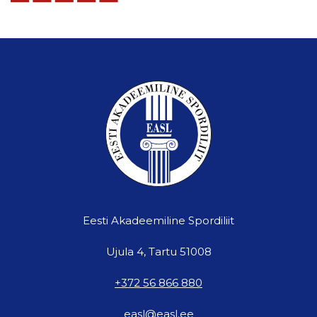
Eesti Akadeemiline Spordiliit
Ujula 4, Tartu 51008
+372 56 866 880
easl@easl.ee