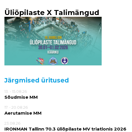
Üliõpilaste X Talimängud
Järgmised üritused
13. - 15.08.26
Sõudmise MM
17. - 20.08.26
Aerutamise MM
23.08.26
IRONMAN Tallinn 70.3 üliõpilaste MV triatlonis 2026