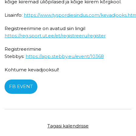
kõige kiiremad üliõpilased ja kõige kiirem kõrgkool.
Lisainfo:
https://www.tyspordiesindus.com/kevadjooks.htm
Registreerimine on avatud siin lingil
https://reg.sport.ut.ee/et/registreeru/register
Registreerimine
Stebbys:
https://app.stebby.eu/event/10368
Kohtume kevadjooksul!
FB EVENT
Tagasi kalendrisse