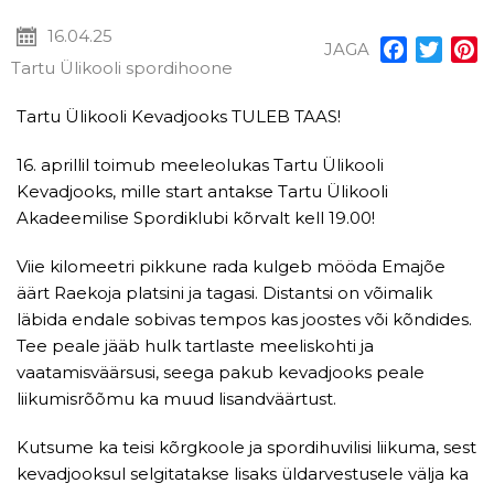
16.04.25
JAGA
Facebook
Twitt
P
Tartu Ülikooli spordihoone
Tartu Ülikooli Kevadjooks TULEB TAAS!
16. aprillil toimub meeleolukas Tartu Ülikooli
Kevadjooks, mille start antakse Tartu Ülikooli
Akadeemilise Spordiklubi kõrvalt kell 19.00!
Viie kilomeetri pikkune rada kulgeb mööda Emajõe
äärt Raekoja platsini ja tagasi. Distantsi on võimalik
läbida endale sobivas tempos kas joostes või kõndides.
Tee peale jääb hulk tartlaste meeliskohti ja
vaatamisväärsusi, seega pakub kevadjooks peale
liikumisrõõmu ka muud lisandväärtust.
Kutsume ka teisi kõrgkoole ja spordihuvilisi liikuma, sest
kevadjooksul selgitatakse lisaks üldarvestusele välja ka