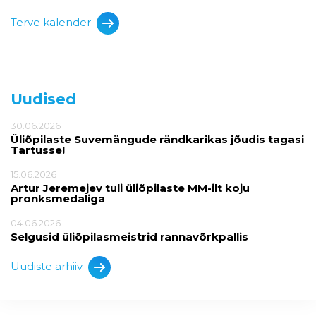
Terve kalender
Uudised
30.06.2026
Üliõpilaste Suvemängude rändkarikas jõudis tagasi
Tartusse!
15.06.2026
Artur Jeremejev tuli üliõpilaste MM-ilt koju
pronksmedaliga
04.06.2026
Selgusid üliõpilasmeistrid rannavõrkpallis
Uudiste arhiiv