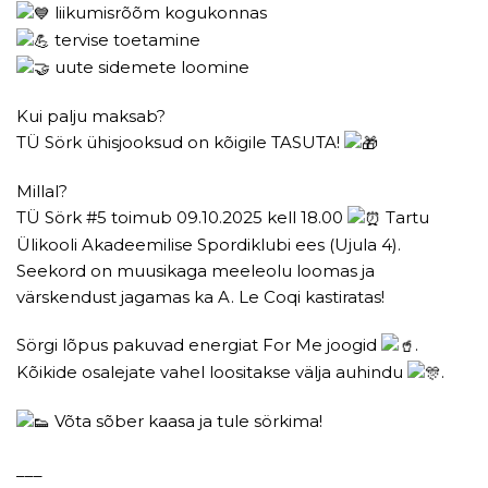
liikumisrõõm kogukonnas
tervise toetamine
uute sidemete loomine
Kui palju maksab?
TÜ Sörk ühisjooksud on kõigile TASUTA!
Millal?
TÜ Sörk #5 toimub 09.10.2025 kell 18.00
Tartu
Ülikooli Akadeemilise Spordiklubi ees (Ujula 4).
Seekord on muusikaga meeleolu loomas ja
värskendust jagamas ka A. Le Coqi kastiratas!
Sörgi lõpus pakuvad energiat For Me joogid
.
Kõikide osalejate vahel loositakse välja auhindu
.
Võta sõber kaasa ja tule sörkima!
___