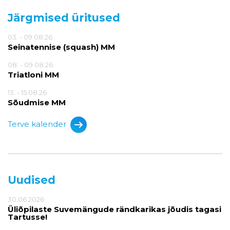
Järgmised üritused
03. - 09.08.26
Seinatennise (squash) MM
08. - 09.08.26
Triatloni MM
13. - 15.08.26
Sõudmise MM
Terve kalender
Uudised
30.06.2026
Üliõpilaste Suvemängude rändkarikas jõudis tagasi
Tartusse!