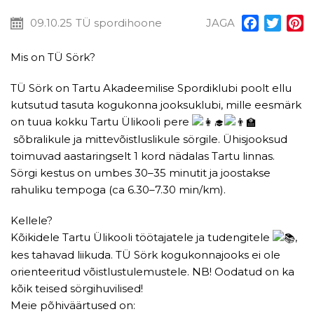
09.10.25
TÜ spordihoone
JAGA
Facebook
Twitt
P
Mis on TÜ Sörk?
TÜ Sörk on Tartu Akadeemilise Spordiklubi poolt ellu
kutsutud tasuta kogukonna jooksuklubi, mille eesmärk
on tuua kokku Tartu Ülikooli pere
sõbralikule ja mittevõistluslikule sörgile. Ühisjooksud
toimuvad aastaringselt 1 kord nädalas Tartu linnas.
Sörgi kestus on umbes 30–35 minutit ja joostakse
rahuliku tempoga (ca 6.30–7.30 min/km).
Kellele?
Kõikidele Tartu Ülikooli töötajatele ja tudengitele
,
kes tahavad liikuda. TÜ Sörk kogukonnajooks ei ole
orienteeritud võistlustulemustele. NB! Oodatud on ka
kõik teised sörgihuvilised!
Meie põhiväärtused on: