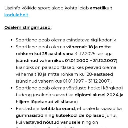
Lisainfo kõikide spordialade kohta leiab
ametlikult
kodulehelt
.
Osalemistingimused:
Sportlane peab olema esindatava riigi kodanik
Sportlane peab olema
vähemalt 18 ja mitte
rohkem kui 25 aastat vana
31.12.2025 seisuga
(
sündinud vahemikus 01.01.2000 – 31.12.2007
).
Erandiks on parasportlased, kes peavad olema
vähemalt 18 ja mitte rohkem kui 28-aastased
(sündinud vahemikus 01.01.1997 – 31.12.2007).
Sportlane peab olema võistluste hetkel kõrgkooli
tudeng (osaleda saavad ka
diplomi alusel 2024 ja
hiljem lõpetanud vilistlased
)
Eestlastele
kehtib ka erand
, et osaleda saavad ka
gümnasistid ning kutsekoolide õpilased
juhul,
kui vastavad
nõutud vanusele
ning on