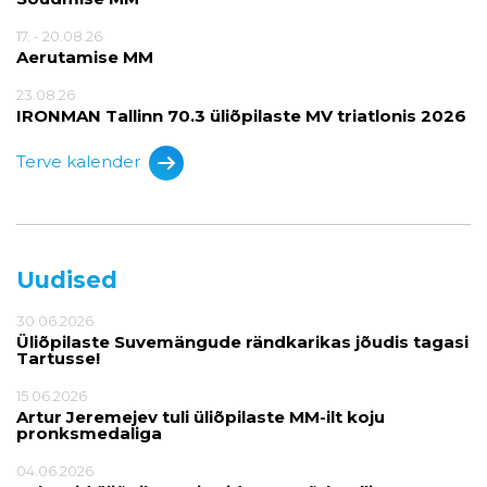
17. - 20.08.26
Aerutamise MM
23.08.26
IRONMAN Tallinn 70.3 üliõpilaste MV triatlonis 2026
Terve kalender
Uudised
30.06.2026
Üliõpilaste Suvemängude rändkarikas jõudis tagasi
Tartusse!
15.06.2026
Artur Jeremejev tuli üliõpilaste MM-ilt koju
pronksmedaliga
04.06.2026