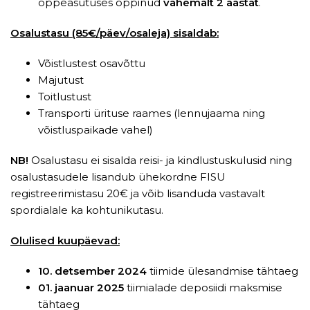
õppeasutuses õppinud
vähemalt 2 aastat
.
Osalustasu (85€/päev/osaleja) sisaldab:
Võistlustest osavõttu
Majutust
Toitlustust
Transporti ürituse raames (lennujaama ning
võistluspaikade vahel)
NB!
Osalustasu ei sisalda reisi- ja kindlustuskulusid ning
osalustasudele lisandub ühekordne FISU
registreerimistasu 20€ ja võib lisanduda vastavalt
spordialale ka kohtunikutasu.
Olulised kuupäevad:
10. detsember 2024
tiimide ülesandmise tähtaeg
01. jaanuar 2025
tiimialade deposiidi maksmise
tähtaeg