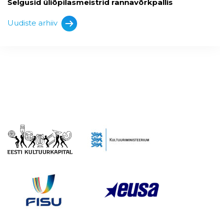
Selgusid üliõpilasmeistrid rannavõrkpallis
Uudiste arhiiv