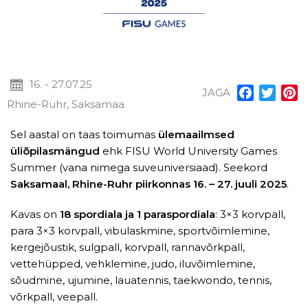
16. - 27.07.25
JAGA
Facebook
Twitt
P
Rhine-Ruhr, Saksamaa
Sel aastal on taas toimumas
ülemaailmsed
üliõpilasmängud
ehk FISU World University Games
Summer (vana nimega suveuniversiaad). Seekord
Saksamaal, Rhine-Ruhr piirkonnas 16. – 27. juuli 2025
.
Kavas on
18 spordiala ja 1 paraspordiala
: 3×3 korvpall,
para 3×3 korvpall, vibulaskmine, sportvõimlemine,
kergejõustik, sulgpall, korvpall, rannavõrkpall,
vettehüpped, vehklemine, judo, iluvõimlemine,
sõudmine, ujumine, lauatennis, taekwondo, tennis,
võrkpall, veepall.