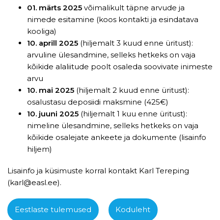
01. märts 2025
võimalikult täpne arvude ja
nimede esitamine (koos kontakti ja esindatava
kooliga)
10. aprill 2025
(hiljemalt 3 kuud enne üritust):
arvuline ülesandmine, selleks hetkeks on vaja
kõikide alaliitude poolt osaleda soovivate inimeste
arvu
10. mai 2025
(hiljemalt 2 kuud enne üritust):
osalustasu deposiidi maksmine (425€)
10. juuni 2025
(hiljemalt 1 kuu enne üritust):
nimeline ülesandmine, selleks hetkeks on vaja
kõikide osalejate ankeete ja dokumente (lisainfo
hiljem)
Lisainfo ja küsimuste korral kontakt Karl Tereping
(karl@easl.ee).
Eestlaste tulemused
Koduleht