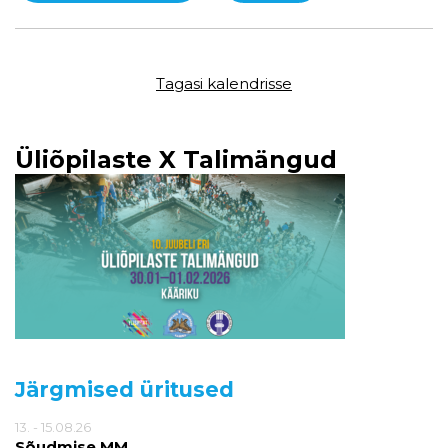
Tagasi kalendrisse
Üliõpilaste X Talimängud
Järgmised üritused
13. - 15.08.26
Sõudmise MM