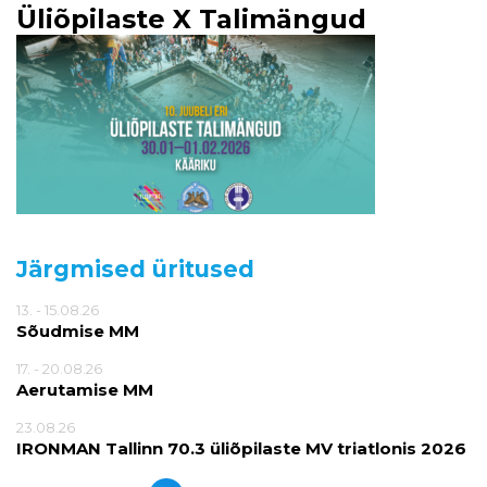
Üliõpilaste X Talimängud
Järgmised üritused
13. - 15.08.26
Sõudmise MM
17. - 20.08.26
Aerutamise MM
23.08.26
IRONMAN Tallinn 70.3 üliõpilaste MV triatlonis 2026