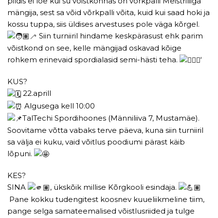
pildis ei loe kui su võistkonnas on võrkpalli Meistriliiga
mängija, sest sa võid võrkpalli võita, kuid kui saad hoki ja
kossu tuppa, siis üldises arvestuses pole väga kõrgel.
Siin turniiril hindame keskpärasust ehk parim
võistkond on see, kelle mängijad oskavad kõige
rohkem erinevaid spordialasid semi-hästi teha.
‘
KUS?
22.aprill
Algusega kell 10:00
TalTechi Spordihoones (Männiliiva 7, Mustamäe).
Soovitame võtta vabaks terve päeva, kuna siin turniiril
sa välja ei kuku, vaid võitlus poodiumi pärast käib
lõpuni.
KES?
SINA
, ükskõik millise Kõrgkooli esindaja.
Pane kokku tudengitest koosnev kuueliikmeline tiim,
pange selga samateemalised võistlusriided ja tulge