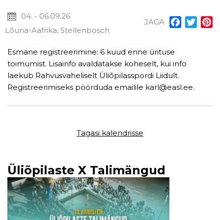
04. - 06.09.26
JAGA
Facebook
Twitt
P
Lõuna-Aafrika, Stellenbosch
Esmane registreerimine: 6 kuud enne ürituse
toimumist. Lisainfo avaldatakse koheselt, kui info
laekub Rahvusvaheliselt Üliõpilasspordi Liidult.
Registreerimiseks pöörduda emailile karl@easl.ee.
Tagasi kalendrisse
Üliõpilaste X Talimängud