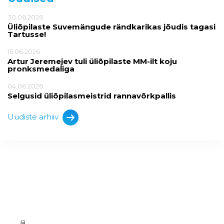
30.06.2026
Üliõpilaste Suvemängude rändkarikas jõudis tagasi
Tartusse!
15.06.2026
Artur Jeremejev tuli üliõpilaste MM-ilt koju
pronksmedaliga
04.06.2026
Selgusid üliõpilasmeistrid rannavõrkpallis
Uudiste arhiiv