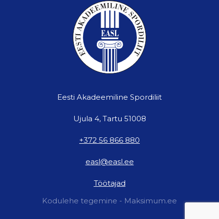
Eesti Akadeemiline Spordiliit
Ujula 4, Tartu 51008
+372 56 866 880
easl@easl.ee
Töötajad
Kodulehe tegemine - Maksimum.ee