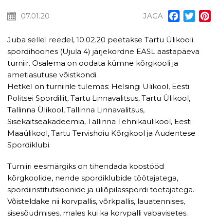
07.01.20
JAGA
Facebook
Twitt
P
Juba sellel reedel, 10.02.20 peetakse Tartu Ülikooli
spordihoones (Ujula 4) järjekordne EASL aastapäeva
turniir. Osalema on oodata kümne kõrgkooli ja
ametiasutuse võistkondi.
Hetkel on turniirile tulemas: Helsingi Ülikool, Eesti
Politsei Spordiliit, Tartu Linnavalitsus, Tartu Ülikool,
Tallinna Ülikool, Tallinna Linnavalitsus,
Sisekaitseakadeemia, Tallinna Tehnikaülikool, Eesti
Maaülikool, Tartu Tervishoiu Kõrgkool ja Audentese
Spordiklubi.
Turniiri eesmärgiks on tihendada koostööd
kõrgkoolide, nende spordiklubide töötajatega,
spordiinstitutsioonide ja üliõpilasspordi toetajatega.
Võisteldake nii korvpallis, võrkpallis, lauatennises,
sisesõudmises, males kui ka korvpalli vabavisetes.