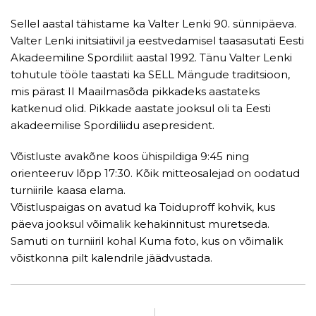
Sellel aastal tähistame ka Valter Lenki 90. sünnipäeva.
Valter Lenki initsiatiivil ja eestvedamisel taasasutati Eesti
Akadeemiline Spordiliit aastal 1992. Tänu Valter Lenki
tohutule tööle taastati ka SELL Mängude traditsioon,
mis pärast II Maailmasõda pikkadeks aastateks
katkenud olid. Pikkade aastate jooksul oli ta Eesti
akadeemilise Spordiliidu asepresident.
Võistluste avakõne koos ühispildiga 9:45 ning
orienteeruv lõpp 17:30. Kõik mitteosalejad on oodatud
turniirile kaasa elama.
Võistluspaigas on avatud ka Toiduproff kohvik, kus
päeva jooksul võimalik kehakinnitust muretseda.
Samuti on turniiril kohal Kuma foto, kus on võimalik
võistkonna pilt kalendrile jäädvustada.