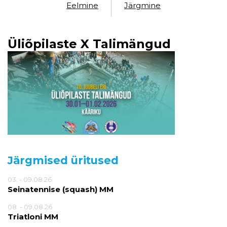
Eelmine
Järgmine
Üliõpilaste X Talimängud
Järgmised üritused
03. - 09.08.26
Seinatennise (squash) MM
08. - 09.08.26
Triatloni MM