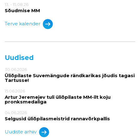
13. - 15.08.26
Sõudmise MM
Terve kalender
Uudised
30.06.2026
Üliõpilaste Suvemängude rändkarikas jõudis tagasi
Tartusse!
15.06.2026
Artur Jeremejev tuli üliõpilaste MM-ilt koju
pronksmedaliga
04.06.2026
Selgusid üliõpilasmeistrid rannavõrkpallis
Uudiste arhiiv