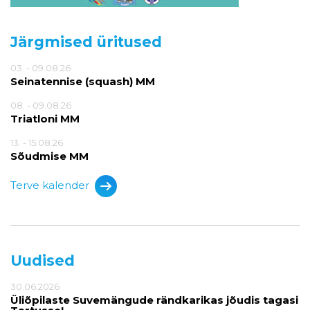
Järgmised üritused
03. - 09.08.26
Seinatennise (squash) MM
08. - 09.08.26
Triatloni MM
13. - 15.08.26
Sõudmise MM
Terve kalender
Uudised
30.06.2026
Üliõpilaste Suvemängude rändkarikas jõudis tagasi