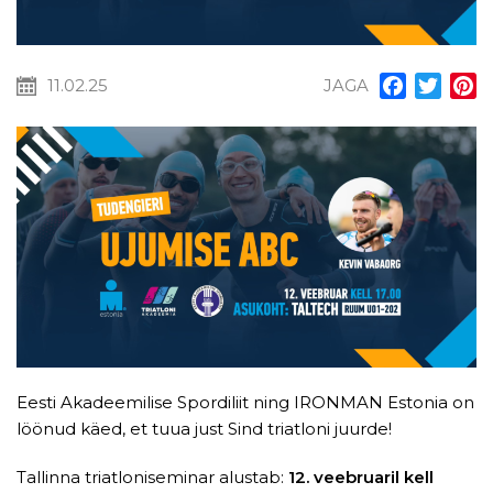
11.02.25
JAGA
Facebook
Twitt
P
Eesti Akadeemilise Spordiliit ning IRONMAN Estonia on
löönud käed, et tuua just Sind triatloni juurde!
Tallinna triatloniseminar alustab:
12. veebruaril kell