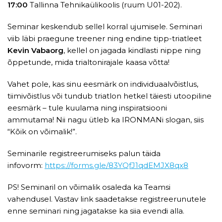
17:00
Tallinna Tehnikaülikoolis (ruum U01-202).
Seminar keskendub sellel korral ujumisele. Seminari
viib läbi praegune treener ning endine tipp-triatleet
Kevin Vabaorg
, kellel on jagada kindlasti nippe ning
õppetunde, mida trialtonirajale kaasa võtta!
Vahet pole, kas sinu eesmärk on individuaalvõistlus,
tiimivõistlus või tundub triatlon hetkel täiesti utoopiline
eesmärk – tule kuulama ning inspiratsiooni
ammutama! Nii nagu ütleb ka IRONMANi slogan, siis
“Kõik on võimalik!”.
Seminarile registreerumiseks palun täida
infovorm:
https://forms.gle/83YQfJ1qdEMJX8qx8
PS! Seminaril on võimalik osaleda ka Teamsi
vahendusel. Vastav link saadetakse registreerunutele
enne seminari ning jagatakse ka siia evendi alla.