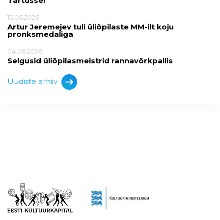
Tartusse!
15.06.2026
Artur Jeremejev tuli üliõpilaste MM-ilt koju
pronksmedaliga
04.06.2026
Selgusid üliõpilasmeistrid rannavõrkpallis
Uudiste arhiiv