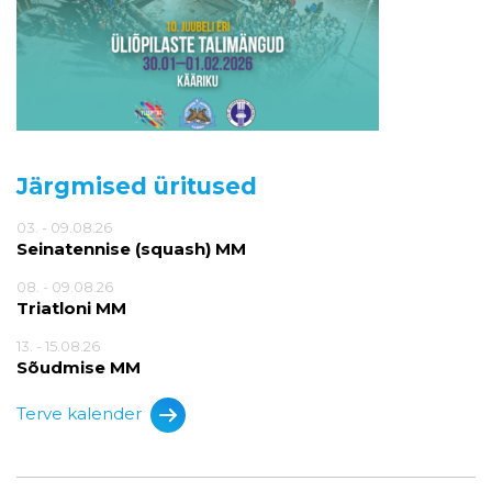
Järgmised üritused
03. - 09.08.26
Seinatennise (squash) MM
08. - 09.08.26
Triatloni MM
13. - 15.08.26
Sõudmise MM
Terve kalender