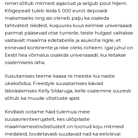
nimel sõltub mitmest asjaolust ja selgub pisut hiljem.
Kõigepealt tuleb leida 5 000 eurot deposiidi
maksmiseks ning siis oleneb palju ka osaleda
tahtvatest riikidest, kusjuures kuus eelmise universiaadi
parimat pääsevad otse turniirile, teiste hulgast valitakse
vastavalt maailma edetabelile ja asukoha riigile, et
erinevaid kontinente ja riike oleks rohkem. Igal juhul on
Eestil hea võimalus osaleda universiaadil, kui leitakse
osalemiseks raha.
Iluisutamises teeme kaasa nii meeste kui naiste
üksiksõidus. Freestyle suusatamises käivad
läbirääkimises Kelly Sildaruga, kelle osalemine suuresti
sõltub ka muude võistluste ajast.
Kindlasti ootame häid tulemusi meie
suusaorienteerujatelt, kes üliõpilaste
maailmameistrivõistlustelt on toonud koju mitmeid
medaleid, loodetavasti suudavad nad ka eeloleval