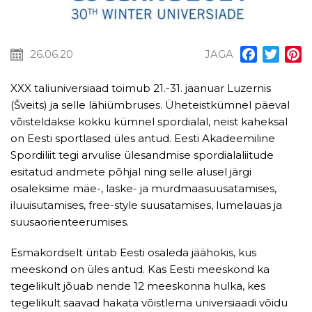
26.06.20
JAGA
Facebook
Twitt
P
XXX taliuniversiaad toimub 21.-31. jaanuar Luzernis
(Šveits) ja selle lähiümbruses. Üheteistkümnel päeval
võisteldakse kokku kümnel spordialal, neist kaheksal
on Eesti sportlased üles antud. Eesti Akadeemiline
Spordiliit tegi arvulise ülesandmise spordialaliitude
esitatud andmete põhjal ning selle alusel järgi
osaleksime mäe-, laske- ja murdmaasuusatamises,
iluuisutamises, free-style suusatamises, lumelauas ja
suusaorienteerumises.
Esmakordselt üritab Eesti osaleda jäähokis, kus
meeskond on üles antud. Kas Eesti meeskond ka
tegelikult jõuab nende 12 meeskonna hulka, kes
tegelikult saavad hakata võistlema universiaadi võidu