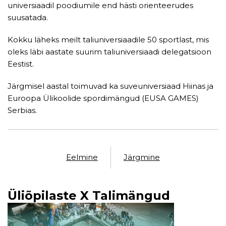
universiaadil poodiumile end hästi orienteerudes
suusatada.
Kokku läheks meilt taliuniversiaadile 50 sportlast, mis
oleks läbi aastate suurim taliuniversiaadi delegatsioon
Eestist.
Järgmisel aastal toimuvad ka suveuniversiaad Hiinas ja
Euroopa Ülikoolide spordimängud (EUSA GAMES)
Serbias.
Eelmine
Järgmine
Üliõpilaste X Talimängud