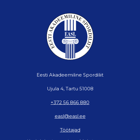
Eesti Akadeemiline Spordiliit
Ujula 4, Tartu 51008
+372 56 866 880
easl@easl.ee
Töötajad