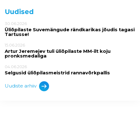
Uudised
30.06.2026
Üliõpilaste Suvemängude rändkarikas jõudis tagasi
Tartusse!
15.06.2026
Artur Jeremejev tuli üliõpilaste MM-ilt koju
pronksmedaliga
04.06.2026
Selgusid üliõpilasmeistrid rannavõrkpallis
Uudiste arhiiv