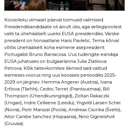
Koosoleku viimasel päeval toimusid valimised.
Presidendikandidaate oli ainult üks, aga sellegipoolest
valiti ta ühehäälselt uueks EUSA presidendiks. Värske
president on horvaatlane Haris Pavletic. Tema kõrval
võttis ühehäälselt koha esimene asepresident
Portugalist Bruno Barracosa. Uus tudengite esindaja
EUSA juhatuses on bulgaarlanna Julia Zlatkova
Petrova. Kõik täitevkomitee liikmed said valitud
esimeses voorus ning uus koosseis perioodiks 2025-
2029 on järgnev: Hemma Angerer (Austria), Ivana
Ertlova (Tšehhi), Cedric Terret (Prantsusmaa), Bill
Thompson (Ühendkuningriigid), Zoltan Rakaczki
(Ungari), Indre Celkiene (Leedu), Yngvild Larsen Schei
(Norra), Piotr Marszal (Poola), Andreas Csonka (Šveits),
Aitor Canibe Sanchez (Hispaania), Nino Gigineishvili
(Gruusia).