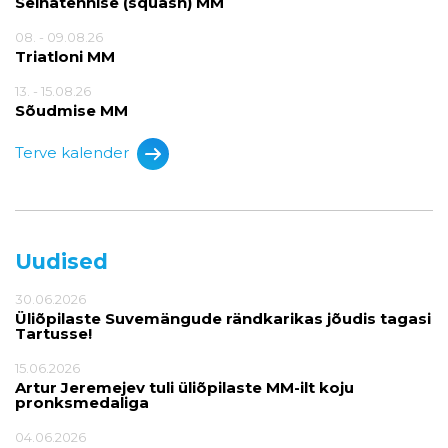
Seinatennise (squash) MM
08. - 09.08.26
Triatloni MM
13. - 15.08.26
Sõudmise MM
Terve kalender
Uudised
30.06.2026
Üliõpilaste Suvemängude rändkarikas jõudis tagasi
Tartusse!
15.06.2026
Artur Jeremejev tuli üliõpilaste MM-ilt koju
pronksmedaliga
04.06.2026