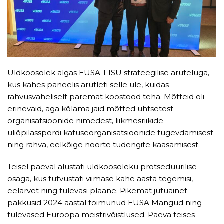
Üldkoosolek algas EUSA-FISU strateegilise aruteluga,
kus kahes paneelis arutleti selle üle, kuidas
rahvusvaheliselt paremat koostööd teha. Mõtteid oli
erinevaid, aga kõlama jäid mõtted ühtsetest
organisatsioonide nimedest, liikmesriikide
üliõpilasspordi katuseorganisatsioonide tugevdamisest
ning rahva, eelkõige noorte tudengite kaasamisest.
Teisel päeval alustati üldkoosoleku protseduurilise
osaga, kus tutvustati viimase kahe aasta tegemisi,
eelarvet ning tulevasi plaane. Pikemat jutuainet
pakkusid 2024 aastal toimunud EUSA Mängud ning
tulevased Euroopa meistrivõistlused. Päeva teises