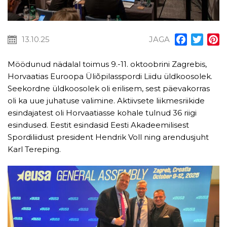
13.10.25
JAGA
Facebook
Twitt
P
Möödunud nädalal toimus 9.-11. oktoobrini Zagrebis,
Horvaatias Euroopa Üliõpilasspordi Liidu üldkoosolek.
Seekordne üldkoosolek oli erilisem, sest päevakorras
oli ka uue juhatuse valimine. Aktiivsete liikmesriikide
esindajatest oli Horvaatiasse kohale tulnud 36 riigi
esindused. Eestit esindasid Eesti Akadeemilisest
Spordiliidust president Hendrik Voll ning arendusjuht
Karl Tereping.