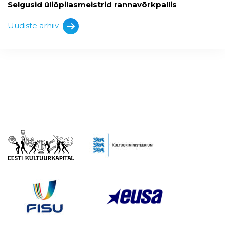
Selgusid üliõpilasmeistrid rannavõrkpallis
Uudiste arhiiv