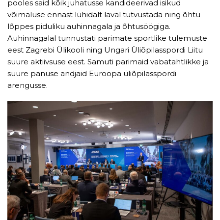
pooles said kõik juhatusse kandideerivad isikud
võimaluse ennast lühidalt laval tutvustada ning õhtu
lõppes piduliku auhinnagala ja õhtusöögiga.
Auhinnagalal tunnustati parimate sportlike tulemuste
eest Zagrebi Ülikooli ning Ungari Üliõpilasspordi Liitu
suure aktiivsuse eest. Samuti parimaid vabatahtlikke ja
suure panuse andjaid Euroopa üliõpilasspordi
arengusse.