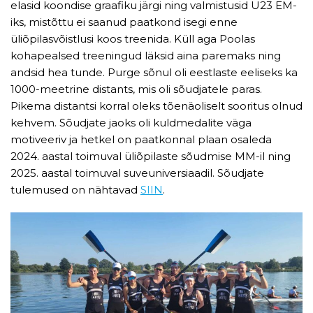
elasid koondise graafiku järgi ning valmistusid U23 EM-
iks, mistõttu ei saanud paatkond isegi enne
üliõpilasvõistlusi koos treenida. Küll aga Poolas
kohapealsed treeningud läksid aina paremaks ning
andsid hea tunde. Purge sõnul oli eestlaste eeliseks ka
1000-meetrine distants, mis oli sõudjatele paras.
Pikema distantsi korral oleks tõenäoliselt sooritus olnud
kehvem. Sõudjate jaoks oli kuldmedalite väga
motiveeriv ja hetkel on paatkonnal plaan osaleda
2024. aastal toimuval üliõpilaste sõudmise MM-il ning
2025. aastal toimuval suveuniversiaadil. Sõudjate
tulemused on nähtavad
SIIN
.