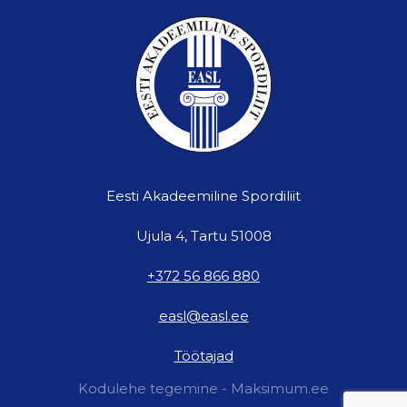
Eesti Akadeemiline Spordiliit
Ujula 4, Tartu 51008
+372 56 866 880
easl@easl.ee
Töötajad
Kodulehe tegemine - Maksimum.ee