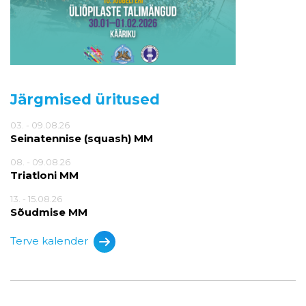
Järgmised üritused
03. - 09.08.26
Seinatennise (squash) MM
08. - 09.08.26
Triatloni MM
13. - 15.08.26
Sõudmise MM
Terve kalender