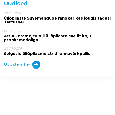
Uudised
30.06.2026
Üliõpilaste Suvemängude rändkarikas jõudis tagasi
Tartusse!
15.06.2026
Artur Jeremejev tuli üliõpilaste MM-ilt koju
pronksmedaliga
04.06.2026
Selgusid üliõpilasmeistrid rannavõrkpallis
Uudiste arhiiv