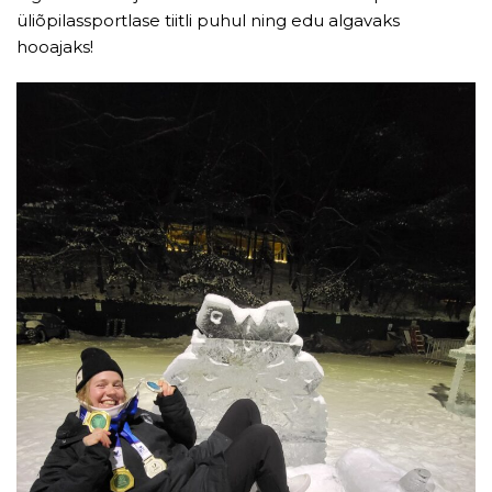
üliõpilassportlase tiitli puhul ning edu algavaks
hooajaks!