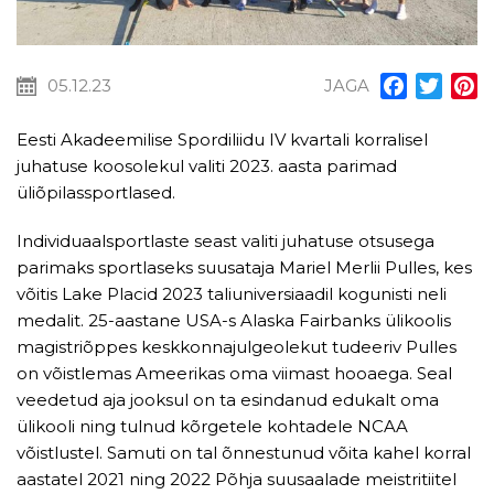
05.12.23
JAGA
Facebook
Twitt
P
Eesti Akadeemilise Spordiliidu IV kvartali korralisel
juhatuse koosolekul valiti 2023. aasta parimad
üliõpilassportlased.
Individuaalsportlaste seast valiti juhatuse otsusega
parimaks sportlaseks suusataja Mariel Merlii Pulles, kes
võitis Lake Placid 2023 taliuniversiaadil kogunisti neli
medalit. 25-aastane USA-s Alaska Fairbanks ülikoolis
magistriõppes keskkonnajulgeolekut tudeeriv Pulles
on võistlemas Ameerikas oma viimast hooaega. Seal
veedetud aja jooksul on ta esindanud edukalt oma
ülikooli ning tulnud kõrgetele kohtadele NCAA
võistlustel. Samuti on tal õnnestunud võita kahel korral
aastatel 2021 ning 2022 Põhja suusaalade meistritiitel