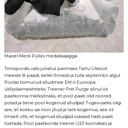
Mariel Merlii Pulles medalisaagiga
Tiimispordis valis juhatus parimaks Tartu Ülikooli
meeste 8-paadi, kellel õnnestus tulla septembri algul
Poolas toimunud sõudmise EM-il Euroopa
üliõpilasmeistriteks. Treener Priit Purge sõnul oli
paatkonna märksõnaks, et pool paati olid noored
poisid ja teine pool kogenud sõudjad. Tugevuseks oligi
see, et kokku sai noor jõud ja tark kogemus, see oli
ilmselt võti, et kogenud sõudjad oskasid hästi paati
toetada. Pool paatkonda treenis U23 koondises ja