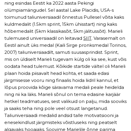
ning esindas Eestit ka 2022 aasta Pekingi
olümpiamängudel. Sel aastal Lake Placidis, USA-s
toimunud taliuniversiaadil õnnestus Pullesel võita kaks
kuldmedalit (1.5km sprint, 15km ühisstart) ning kaks
hõbemedalit (5km klassikasõit, 5km jälitussõit). Marieli
tulemused universiaadil on leitavad
SIIT
. Varasemalt on
Eestil ainult üks medal (Kaili Sirge pronksmedal Torinos,
2007) taliuniversiaadilt, samuti suusasprindist. Sprint,
mis on üldiselt Marieli tugevam külg oli ka see, kust võis
oodata head tulemust. Kõikide startide vältel oli Marieli
plaan hoida piisavalt head kohta, et saada edasi
järgmisesse vooru ning finaalis hoida liidril kannul, et
lõpus proovida kõige säravama medali peale heidelda
ning nii ka läks. Marieli sõnul on tema edasine karjäär
hetkel teadmatuses, sest valikuid on palju, mida sooviks
ja saaks teha ning pole veel otsust langetanud.
Taliuniversiaadi medalid andsid talle motivatsiooni ja
enesekindlust järgmisteks võistluseks ning peatselt
algavaks hooajaks. Soovime Marielile õnne parima