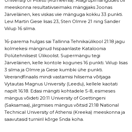
University of Pitesti (Rumeenia). Alagrupimängudes oli
meeskonna resultatiivseimaks mängijaks Joonas
Järveläinen, kes viskas viie mänguga kokku 33 punkti.
Levi Martin Giese lisas 23, Sten Olmre 21 ning Sander
Viilup 16 silma.
16-parema hulgas sai Tallinna Tehnikaülikool 21:18 jagu
kolmekesi mänginud hispaanlaste Kataloonia
Polütehnilisest Ülikoolist. Supermängu tegi
Järveläinen, kelle kontole kogunes 16 punkti. Viilup lisas
3 silma ja Olmre ja Giese kumbki ühe punkti.
Veerandfinaalis mindi vastamisi hilisema võitjaga
Vytautas Magnus University (Leedu), kellele kaotati
napilt 16:18. Edasi mängiti kohtadele 5-8, esimeses
mängus võideti 20:11 University of Goettingeni
(Saksamaa), järgmises mängus võitsid 21:18 National
Technical University of Athensi (Kreeka) meeskonna ja
saavutasid turniiril kõrge 5nda koha.