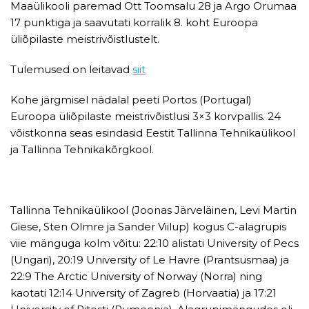
Maaülikooli paremad Ott Toomsalu 28 ja Argo Orumaa
17 punktiga ja saavutati korralik 8. koht Euroopa
üliõpilaste meistrivõistlustelt.
Tulemused on leitavad
siit
Kohe järgmisel nädalal peeti Portos (Portugal)
Euroopa üliõpilaste meistrivõistlusi 3×3 korvpallis. 24
võistkonna seas esindasid Eestit Tallinna Tehnikaülikool
ja Tallinna Tehnikakõrgkool.
Tallinna Tehnikaülikool (Joonas Järveläinen, Levi Martin
Giese, Sten Olmre ja Sander Viilup) kogus C-alagrupis
viie mänguga kolm võitu: 22:10 alistati University of Pecs
(Ungari), 20:19 University of Le Havre (Prantsusmaa) ja
22:9 The Arctic University of Norway (Norra) ning
kaotati 12:14 University of Zagreb (Horvaatia) ja 17:21