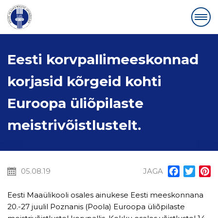
Eesti korvpallimeeskonnad
korjasid kõrgeid kohti
Euroopa üliõpilaste
meistrivõistlustelt.
05.08.19
JAGA
Facebook
Twitt
P
Eesti Maaülikooli osales ainukese Eesti meeskonnana
20.-27 juulil Poznanis (Poola) Euroopa üliõpilaste