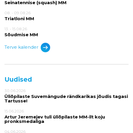
Seinatennise (squash) MM
08. - 09.08.26
Triatloni MM
13. - 15.08.26
Sõudmise MM
Terve kalender
Uudised
30.06.2026
Üliõpilaste Suvemängude rändkarikas jõudis tagasi
Tartusse!
15.06.2026
Artur Jeremejev tuli üliõpilaste MM-ilt koju
pronksmedaliga
04.06.2026