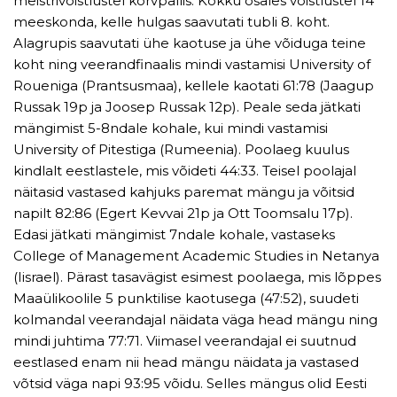
meistrivõistlustel korvpallis. Kokku osales võistlustel 14
meeskonda, kelle hulgas saavutati tubli 8. koht.
Alagrupis saavutati ühe kaotuse ja ühe võiduga teine
koht ning veerandfinaalis mindi vastamisi University of
Roueniga (Prantsusmaa), kellele kaotati 61:78 (Jaagup
Russak 19p ja Joosep Russak 12p). Peale seda jätkati
mängimist 5-8ndale kohale, kui mindi vastamisi
University of Pitestiga (Rumeenia). Poolaeg kuulus
kindlalt eestlastele, mis võideti 44:33. Teisel poolajal
näitasid vastased kahjuks paremat mängu ja võitsid
napilt 82:86 (Egert Kevvai 21p ja Ott Toomsalu 17p).
Edasi jätkati mängimist 7ndale kohale, vastaseks
College of Management Academic Studies in Netanya
(Iisrael). Pärast tasavägist esimest poolaega, mis lõppes
Maaülikoolile 5 punktilise kaotusega (47:52), suudeti
kolmandal veerandajal näidata väga head mängu ning
mindi juhtima 77:71. Viimasel veerandajal ei suutnud
eestlased enam nii head mängu näidata ja vastased
võtsid väga napi 93:95 võidu. Selles mängus olid Eesti