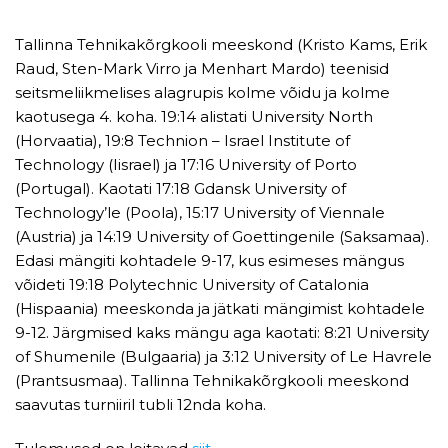
Tallinna Tehnikakõrgkooli meeskond (Kristo Kams, Erik
Raud, Sten-Mark Virro ja Menhart Mardo) teenisid
seitsmeliikmelises alagrupis kolme võidu ja kolme
kaotusega 4. koha. 19:14 alistati University North
(Horvaatia), 19:8 Technion – Israel Institute of
Technology (Iisrael) ja 17:16 University of Porto
(Portugal). Kaotati 17:18 Gdansk University of
Technology’le (Poola), 15:17 University of Viennale
(Austria) ja 14:19 University of Goettingenile (Saksamaa).
Edasi mängiti kohtadele 9-17, kus esimeses mängus
võideti 19:18 Polytechnic University of Catalonia
(Hispaania) meeskonda ja jätkati mängimist kohtadele
9-12. Järgmised kaks mängu aga kaotati: 8:21 University
of Shumenile (Bulgaaria) ja 3:12 University of Le Havrele
(Prantsusmaa). Tallinna Tehnikakõrgkooli meeskond
saavutas turniiril tubli 12nda koha.