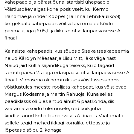
kahepaadid ja pärastlõunal startisid ühepaadid.
Võistluspäev algas kohe positiivselt, kui Kermo
Randmäe ja Ander Koppel (Tallinna Tehnikaülikool)
kergekaalu kahepaadis võitsid ära oma eelsõidu
parima ajaga (6.05,1) ja liikusid otse laupäevasesse A
finaali.
Ka naiste kahepaadis, kus sõudsid Sisekaitseakadeemia
neiud Kärolyn Mäesaar ja Liisu Mitt, läks väga hästi.
Neiud jäid küll 4 sajandikuga teiseks, kuid tagasid
samuti päeva 2. ajaga edasipääsu otse laupäevasesse A
finaali. Viimasena oli hommikuses võistlussessioonis
võistlustules meeste roolijata kahepaat, kus võistlevad
Margus Kodasma ja Martin Rahuoja. Kuna selles
paadiklassis oli üles antud ainult 6 paatkonda, siis
vaatamata sõidu tulemusele, olid kõik juba
kindlustanud koha laupäevases A finaalis. Vaatamata
sellele tegid mehed ikkagi korraliku etteaste ja
lõpetasid sõidu 2. kohaga.