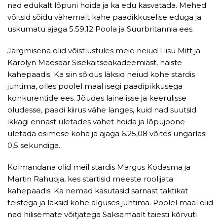
nad edukalt lõpuni hoida ja ka edu kasvatada. Mehed
võitsid sõidu vähemalt kahe paadikkuselise eduga ja
uskumatu ajaga 5.59,12 Poola ja Suurbritannia ees.
Järgmisena olid võistlustules meie neiud Liisu Mitt ja
Kärolyn Mäesaar Sisekaitseakadeemiast, naiste
kahepaadis. Ka siin sõidus läksid neiud kohe stardis
juhtima, olles poolel maal isegi paadipikkusega
konkurentide ees. Jõudes lainelisse ja keerulisse
oludesse, paadi kiirus vähe langes, kuid nad suutsid
ikkagi ennast ületades vahet hoida ja lõpujoone
ületada esimese koha ja ajaga 6.25,08 võites ungarlasi
0,5 sekundiga.
Kolmandana olid meil stardis Margus Kodasma ja
Martin Rahuoja, kes startisid meeste roolijata
kahepaadis. Ka nemad kasutasid sarnast taktikat
teistega ja läksid kohe alguses juhtima. Poolel maal olid
nad hilisemate võitjatega Saksamaalt täiesti kõrvuti