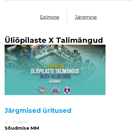
Eelmine
Järgmine
Üliõpilaste X Talimängud
Järgmised üritused
13. - 15.08.26
Sõudmise MM