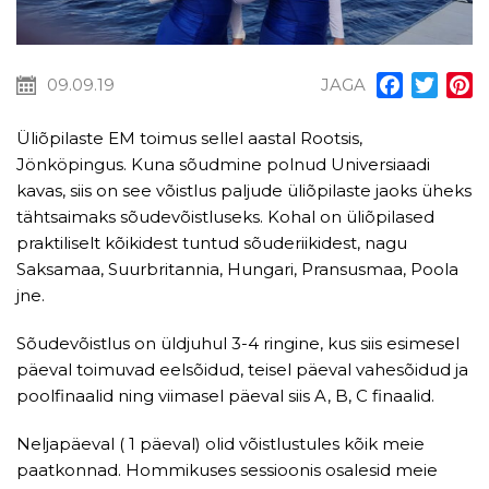
09.09.19
JAGA
Facebook
Twitt
P
Üliõpilaste EM toimus sellel aastal Rootsis,
Jönköpingus. Kuna sõudmine polnud Universiaadi
kavas, siis on see võistlus paljude üliõpilaste jaoks üheks
tähtsaimaks sõudevõistluseks. Kohal on üliõpilased
praktiliselt kõikidest tuntud sõuderiikidest, nagu
Saksamaa, Suurbritannia, Hungari, Pransusmaa, Poola
jne.
Sõudevõistlus on üldjuhul 3-4 ringine, kus siis esimesel
päeval toimuvad eelsõidud, teisel päeval vahesõidud ja
poolfinaalid ning viimasel päeval siis A, B, C finaalid.
Neljapäeval ( 1 päeval) olid võistlustules kõik meie
paatkonnad. Hommikuses sessioonis osalesid meie