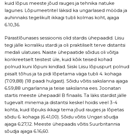
kuid lõpus meeste jõud rauges ja tehnika natuke
lagunes. Lõpumeetritel läksid ka ungarlased mööda ja
auhinnaks tegelikult ikkagi tubli kolmas koht, ajaga
6.10,36.
Pärastlõunases sessioonis olid stardis ühepaadid. Liisu
tegi jälle korraliku stardi ja oli praktiliselt terve distantsi
medali ulatuses. Naiste ühepaatide sõidus oli võitja
konkreetselt teistest üle, kuid kõik teised kohad
polnud kuni lõpuni kindlad. Siiski Liisu lõpuspurt polnud
piisalt tõhus ja ta pidi lõpetama väga tubli 4. kohaga
(7.09,88) (18 paadi hulgast). Sõidu võitis sakslanna ajaga
6.59,88 ungarlanna ja teise sakslanna ees. Joonatan
startis meeste ühepaadil B finaalis. Ta läks stardist jälle
tugevalt minema ja distantsi keskel hoidis veel 3-4
kohta, kuid lõpuks ikkagi tema jõud rauges ja lõpetas
sõidu 6. kohaga (6.41,00). Sõidu võitis Ungari sõudja
ajaga 6:27,12. Meeste ühepaadis võitis Suurbritannia
sõudja ajaga 6.16,60.