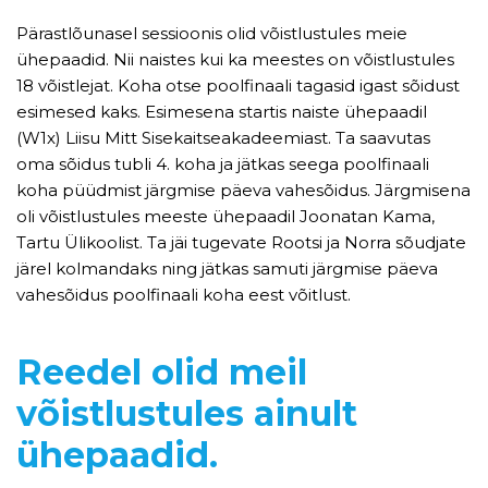
Pärastlõunasel sessioonis olid võistlustules meie
ühepaadid. Nii naistes kui ka meestes on võistlustules
18 võistlejat. Koha otse poolfinaali tagasid igast sõidust
esimesed kaks. Esimesena startis naiste ühepaadil
(W1x) Liisu Mitt Sisekaitseakadeemiast. Ta saavutas
oma sõidus tubli 4. koha ja jätkas seega poolfinaali
koha püüdmist järgmise päeva vahesõidus. Järgmisena
oli võistlustules meeste ühepaadil Joonatan Kama,
Tartu Ülikoolist. Ta jäi tugevate Rootsi ja Norra sõudjate
järel kolmandaks ning jätkas samuti järgmise päeva
vahesõidus poolfinaali koha eest võitlust.
Reedel olid meil
võistlustules ainult
ühepaadid.