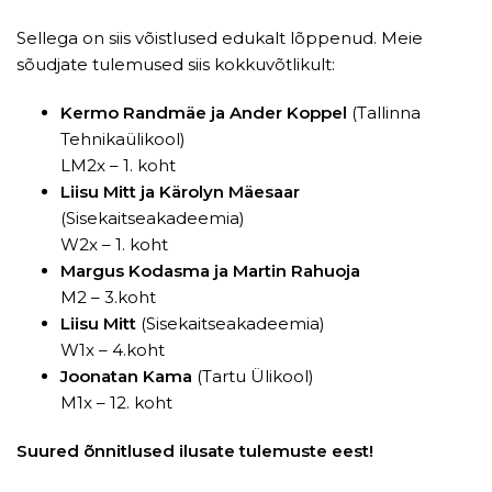
Sellega on siis võistlused edukalt lõppenud. Meie
sõudjate tulemused siis kokkuvõtlikult:
Kermo Randmäe ja Ander Koppel
(Tallinna
Tehnikaülikool)
LM2x – 1. koht
Liisu Mitt ja Kärolyn Mäesaar
(Sisekaitseakadeemia)
W2x – 1. koht
Margus Kodasma ja Martin Rahuoja
M2 – 3.koht
Liisu Mitt
(Sisekaitseakadeemia)
W1x – 4.koht
Joonatan Kama
(Tartu Ülikool)
M1x – 12. koht
Suured õnnitlused ilusate tulemuste eest!