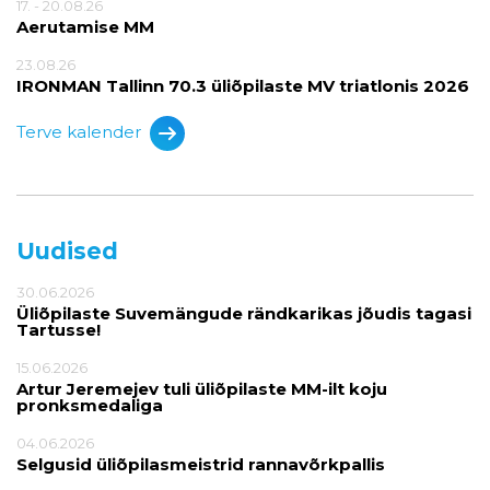
17. - 20.08.26
Aerutamise MM
23.08.26
IRONMAN Tallinn 70.3 üliõpilaste MV triatlonis 2026
Terve kalender
Uudised
30.06.2026
Üliõpilaste Suvemängude rändkarikas jõudis tagasi
Tartusse!
15.06.2026
Artur Jeremejev tuli üliõpilaste MM-ilt koju
pronksmedaliga
04.06.2026
Selgusid üliõpilasmeistrid rannavõrkpallis