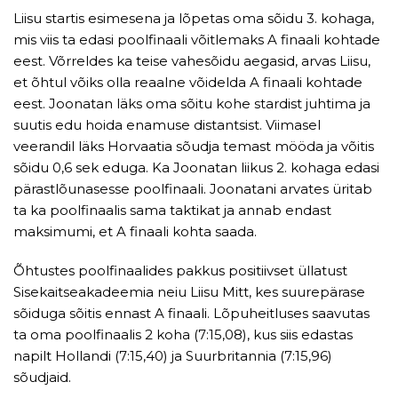
Liisu startis esimesena ja lõpetas oma sõidu 3. kohaga,
mis viis ta edasi poolfinaali võitlemaks A finaali kohtade
eest. Võrreldes ka teise vahesõidu aegasid, arvas Liisu,
et õhtul võiks olla reaalne võidelda A finaali kohtade
eest. Joonatan läks oma sõitu kohe stardist juhtima ja
suutis edu hoida enamuse distantsist. Viimasel
veerandil läks Horvaatia sõudja temast mööda ja võitis
sõidu 0,6 sek eduga. Ka Joonatan liikus 2. kohaga edasi
pärastlõunasesse poolfinaali. Joonatani arvates üritab
ta ka poolfinaalis sama taktikat ja annab endast
maksimumi, et A finaali kohta saada.
Õhtustes poolfinaalides pakkus positiivset üllatust
Sisekaitseakadeemia neiu Liisu Mitt, kes suurepärase
sõiduga sõitis ennast A finaali. Lõpuheitluses saavutas
ta oma poolfinaalis 2 koha (7:15,08), kus siis edastas
napilt Hollandi (7:15,40) ja Suurbritannia (7:15,96)
sõudjaid.