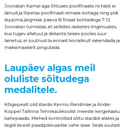
Joonatan Kamal aga õhtuses poolfinaalis nii hästi ei
läinud ja lõpetas poolfinaali viimase kohaga ning pidi
leppima järgmise päeva B finaali kohtadega 7-12.
Joonatan tunnistas, et sellistes rasketes tingimustes,
kus tugev allatuul ja distantsi teises pooles suur
lainetus, ei suutnud ta ennast korralikult rakendada ja
maksimaalselt pingutada.
Laupäev algas meil
oluliste sõitudega
medalitele.
Kõigepealt olid stardis Kermo Randmäe ja Ander
Koppel Tallinna Tehnikaülikoolist meeste kergekaalu
kahepaadis. Mehed kontrollisid sõitu stardist alates ja
tegid kiiresti paadipikkuselise vahe sisse. Seda suutsid