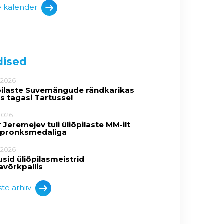
e kalender
dised
.2026
pilaste Suvemängude rändkarikas
is tagasi Tartusse!
2026
 Jeremejev tuli üliõpilaste MM-ilt
 pronksmedaliga
.2026
usid üliõpilasmeistrid
avõrkpallis
te arhiiv