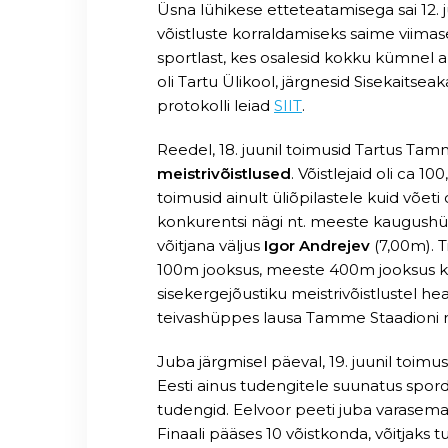
Üsna lühikese etteteatamisega sai 12.
võistluste korraldamiseks saime viimase
sportlast, kes osalesid kokku kümnel al
oli Tartu Ülikool, järgnesid Sisekaitsea
protokolli leiad
SIIT
.
Reedel, 18. juunil toimusid Tartus Tam
meistrivõistlused
. Võistlejaid oli ca 10
toimusid ainult üliõpilastele kuid võet
konkurentsi nägi nt. meeste kaugushüpp
võitjana väljus
Igor Andrejev
(7,00m). T
100m jooksus, meeste 400m jooksus kui
sisekergejõustiku meistrivõistlustel h
teivashüppes lausa Tamme Staadioni re
Juba järgmisel päeval, 19. juunil to
Eesti ainus tudengitele suunatus spor
tudengid. Eelvoor peeti juba varasemal
Finaali pääses 10 võistkonda, võitjaks t