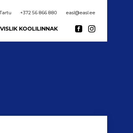
 Tartu
+372 56 866 880
easl@easl.ee
VISLIK KOOLILINNAK