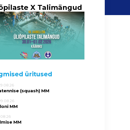
iõpilaste X Talimängud
gmised üritused
09.08.26
atennise (squash) MM
09.08.26
tloni MM
5.08.26
dmise MM