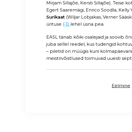
Mirjam Sillajõe, Kersti Sillajõe). Teise
Egert Saaremägi, Enrico Soodla, Kelly 
Surikaat
(Wiljar Lobjakas, Verner Sääsk
ürituse
FB
lehel üsna pea.
EASL tänab kõiki osalejaid ja soovib õ
juba sellel reedel, kus tudengid kohtu
– piletid on müügis kuni kolmapäevani 
meistrivõistlused toimuvad uuesti sep
Eelmine