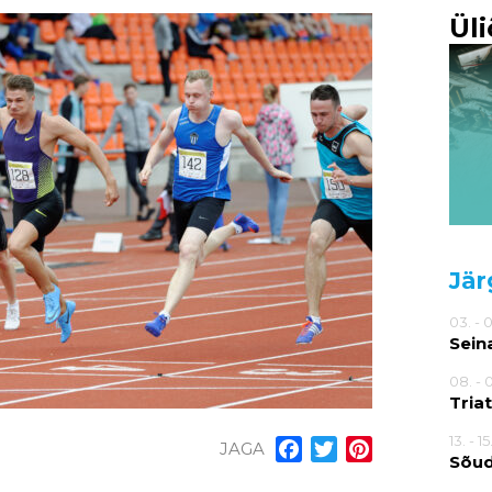
Ül
Jär
03. - 
Sein
08. - 
Tria
13. - 1
JAGA
Facebook
Twitter
Pinterest
Sõu