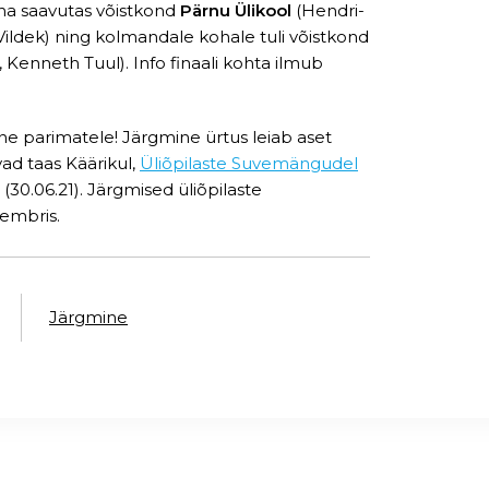
 koha saavutas võistkond
Pärnu Ülikool
(Hendri-
Vildek) ning kolmandale kohale tuli võistkond
, Kenneth Tuul). Info finaali kohta ilmub
nne parimatele! Järgmine ürtus leiab aset
vad taas Käärikul,
Üliõpilaste Suvemängudel
(30.06.21). Järgmised üliõpilaste
tembris.
Järgmine