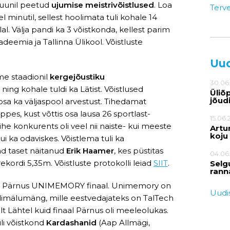
 juunil peetud
ujumise meistrivõistlused
. Loa
Terv
l minutil, sellest hoolimata tuli kohale 14
al. Välja pandi ka 3 võistkonda, kellest parim
kadeemia ja Tallinna Ülikool. Võistluste
Uu
me staadionil
kergejõustiku
30.06
0, ning kohale tuldi ka Lätist. Võistlused
Üliõ
jõud
i osa ka väljaspool arvestust. Tihedamat
es, kust võttis osa lausa 26 sportlast-
15.06.
ihe konkurents oli veel nii naiste- kui meeste
Artur
koju
 ka odaviskes. Võistlema tuli ka
ead taset näitanud
Erik Haamer
, kes püstitas
04.06
kordi 5,35m. Võistluste protokolli leiad
SIIT
.
Selg
rann
imus Pärnus UNIMEMORY finaal. Unimemory on
Uudis
dimälumäng, mille eestvedajateks on TalTech
t Lähtel kuid finaal Pärnus oli meeleolukas.
uli võistkond
Kardashanid
(Aap Allmägi,